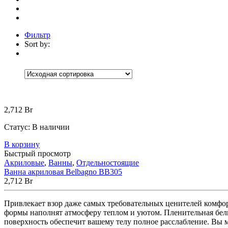
Фильтр
Sort by:
Категории
Категории
Категории
+
Аксессуары
(30)
Коврики
(5)
Корзины
(9)
Настенные а
2,712
Br
Встраиваемые
(1)
Мебель для ванной
(13)
Статус:
В наличии
Зеркала
(1)
Тумбы под раковину
(5)
Шк
В корзину
Без рубрики
(0)
Быстрый просмотр
Ванны
(174)
Акриловые
,
Ванны
,
Отдельностоящие
Мраморные
(4)
Ванна акриловая Belbagno BB305
Отдельностоящие
(4)
Прямоугольн
2,712
Br
Акриловые
(82)
Встраиваемые
(1)
Отдельностоящи
Привлекает взор даже самых требовательных ценителей комфор
Стальные
(10)
формы наполнят атмосферу теплом и уютом. Пленительная бели
Отдельностоящие
(4)
поверхность обеспечит вашему телу полное расслабление. Вы м
Чугунные
(28)