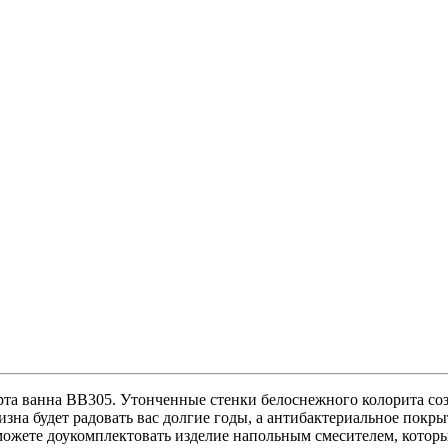
ксессуары
(1)
Шторки для ванной
(15)
афчики и пеналы
(6)
ые
(2)
е
(40)
Прямоугольные
(19)
Угловые асимметричные
(5)
Уг
та ванна ВВ305. Утонченные стенки белоснежного колорита соз
зна будет радовать вас долгие годы, а антибактериальное покры
ожете доукомплектовать изделие напольным смесителем, который