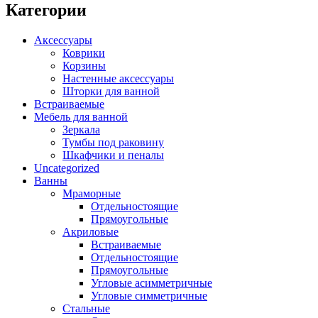
Категории
Ценовой фильтр
Аксессуары
Brands
+
Коврики
Корзины
Настенные аксессуары
Abber
(10)
Шторки для ванной
Adema
(5)
Встраиваемые
Alex Baitler
(3)
Мебель для ванной
Art&Max
(8)
Зеркала
Belbagno
(111)
Тумбы под раковину
BLB
(13)
Шкафчики и пеналы
Bravat
(74)
Uncategorized
Cersanit
(22)
Ванны
Cezares
(25)
Мраморные
Отдельностоящие
Clever
(13)
Прямоугольные
Coliseum
(25)
Акриловые
Deante
(85)
Встраиваемые
Erlit
(14)
Отдельностоящие
Excellent
(5)
Прямоугольные
Gemy
(20)
Угловые асимметричные
Goldman
(9)
Угловые симметричные
Good Door
(12)
Стальные