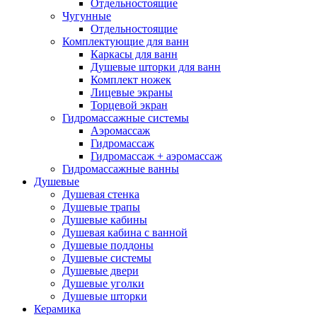
Grohe
(12)
Отдельностоящие
Чугунные
iRegio
(5)
Отдельностоящие
Lavinia Boho
(47)
Комплектующие для ванн
Lavinia Boho Set
(0)
Каркасы для ванн
Niagara
(34)
Душевые шторки для ванн
Roca
(31)
Комплект ножек
WasserKraft
(59)
Лицевые экраны
Wotte
(2)
Торцевой экран
Ваннбок
(12)
Гидромассажные системы
Метакам
(48)
Аэромассаж
Гидромассаж
Универсал
(8)
Гидромассаж + аэромассаж
Гидромассажные ванны
Душевые
Душевая стенка
Душевые трапы
Душевые кабины
Душевая кабина с ванной
Душевые поддоны
Душевые системы
Душевые двери
Душевые уголки
Душевые шторки
Керамика