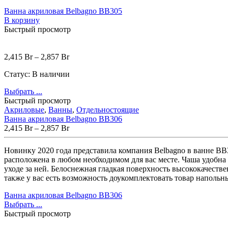
Отдельностоящие
(3)
Ванна акриловая Belbagno BB305
Комплектующие для ванн
(50)
В корзину
Каркасы для ванн
(3)
Душевые што
Быстрый просмотр
Гидромассажные системы
(19)
Аэромассаж
(14)
Гидромассаж
(19)
2,415
Br
–
2,857
Br
Гидромассажные ванны
(19)
Душевые
(164)
Статус:
В наличии
Душевая стенка
(4)
Душевые трапы
(5)
Душевые уголки
(34)
Душевые шторки
(0
Выбрать ...
Керамика
(195)
Быстрый просмотр
Акриловые
,
Ванны
,
Отдельностоящие
Биде
(23)
Ванна акриловая Belbagno BB306
Комплекты (подвесное биде + инстал
2,415
Br
–
2,857
Br
Умывальники и раковины
(54)
Врезные
(1)
Мебельные
(4)
Накл
Новинку 2020 года представила компания Belbagno в ванне ВВ
Унитазы
(118)
расположена в любом необходимом для вас месте. Чаша удобна
Комплектующие
(0)
Инсталляции д
уходе за ней. Белоснежная гладкая поверхность высококачеств
Напольные
(40)
Подвесные
(40)
также у вас есть возможность доукомплектовать товар напольн
Смесители
(166)
Смесители для гигиенического душа
(6)
Ванна акриловая Belbagno BB306
Смесители для умывальника
(39)
Душев
Выбрать ...
Быстрый просмотр
Цена