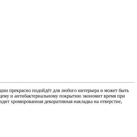
Торцевой экран
(1)
ые поддоны
(42)
Душевые системы
(20)
Душевые двери
(12)
пьедесталах
(7)
ции прекрасно подойдёт для любого интерьера и может быть
ющему и антибактериальному покрытию экономит время при
(20)
Комплекты (приставной унитаз + инсталляция)
(4)
одит хромированная декоративная накладка на отверстие,
и для душа
(54)
Смесители для кухни
(38)