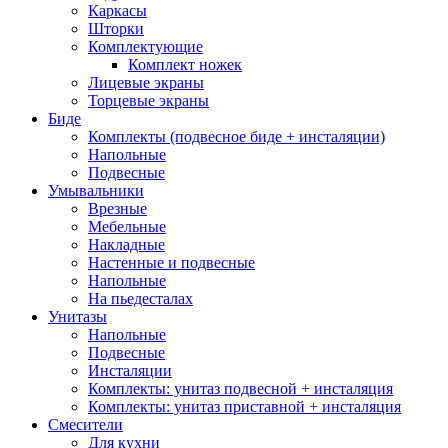
Каркасы
Шторки
Комплектующие
Комплект ножек
Лицевые экраны
Торцевые экраны
Биде
Комплекты (подвесное биде + инсталяции)
Напольные
Подвесные
Умывальники
Врезные
Мебельные
Накладные
Настенные и подвесные
Напольные
На пьедесталах
Унитазы
Напольные
Подвесные
Инсталяции
Комплекты: унитаз подвесной + инсталяция
Комплекты: унитаз приставной + инсталяция
Смесители
Для кухни