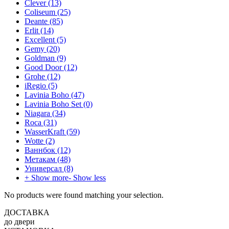
Clever
(13)
Coliseum
(25)
Deante
(85)
Erlit
(14)
Excellent
(5)
Gemy
(20)
Goldman
(9)
Good Door
(12)
Grohe
(12)
iRegio
(5)
Lavinia Boho
(47)
Lavinia Boho Set
(0)
Niagara
(34)
Roca
(31)
WasserKraft
(59)
Wotte
(2)
Ваннбок
(12)
Метакам
(48)
Универсал
(8)
+ Show more
- Show less
No products were found matching your selection.
ДОСТАВКА
до двери