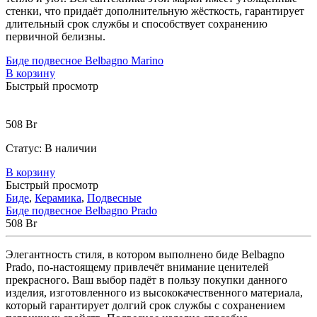
стенки
,
что
придаёт
дополнительную
жёсткость
,
гарантирует
длительный
срок
службы
и
способствует
сохранению
первичной
белизны
.
Биде подвесное Belbagno Marino
В корзину
Быстрый просмотр
508
Br
Статус:
В наличии
В корзину
Быстрый просмотр
Биде
,
Керамика
,
Подвесные
Биде подвесное Belbagno Prado
508
Br
Элегантность стиля, в котором выполнено биде Belbagno
Prado, по-настоящему привлечёт внимание ценителей
прекрасного. Ваш выбор падёт в пользу покупки данного
изделия, изготовленного из высококачественного материала,
который гарантирует долгий срок службы с сохранением