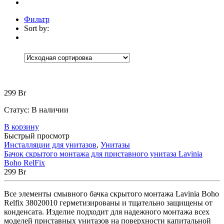
Фильтр
Sort by:
Категории
Категории
Категории
+
Биде
(23)
Комплекты (подвесное биде +
299
Br
инсталляция)
(4)
Напольные
(8)
Подвесные
(11)
Статус:
В наличии
Умывальники и раковины
(54)
Врезные
(1)
Мебельные
(4)
В корзину
Быстрый просмотр
Накладные
(34)
Напольные
(4)
Инсталляции для унитазов
,
Унитазы
Настенные и подвесные
(4)
Бачок скрытого монтажа для приставного унитаза Lavinia
На пьедесталах
(7)
Boho RelFix
Унитазы
(118)
299
Br
Комплектующие
(0)
Инсталляции для унитазов
(7)
Все элементы смывного бачка скрытого монтажа Lavinia Boho
Комплекты (подвесной унитаз +
Relfix 38020010 герметизированы и тщательно защищены от
инсталляция)
(20)
конденсата. Изделие подходит для надежного монтажа всех
Комплекты (приставной унитаз +
моделей приставных унитазов на поверхности капитальной