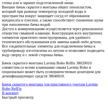
инсталляция)
(4)
стены или в заранее подготовленной нише.
Напольные
(40)
Подвесные
(40)
Внешне бачок скрытого монтажа обшит пенопластом,
Приставные
(12)
который при разнице температур холодной воды и
пространства вокруг защищает сосуд от образования
Цена
конденсата и плесени, а также способствует снижению шума
при наполнении бачка водой.
Доступ к коммуникациям осуществляется через ревизионное
Ценовой фильтр
отверстие смывной клавиши. Конструкция всех внутренних
элементов практично сконструирована, для удобного
Brands
+
технического обслуживания или замены какой-либо детали.
Все соединительные элементы для подключения бачка к
Abber
(10)
трубопроводу изготовлены из латуни и позволяют подводить
Adema
(5)
воду сверху и с левой стороны бачка.
Alex Baitler
(3)
Бачок скрытого монтажа Lavinia Boho Relfix 38020010
Art&Max
(8)
совместим со всеми клавишами смыва Lavinia Boho и
Belbagno
(111)
опционально может быть усовершенствован дозатором для
BLB
(13)
дезинфицирующих средств 38040010.
Bravat
(74)
Cersanit
(22)
Бачок скрытого монтажа для приставного унитаза Lavinia
Cezares
(25)
Boho RelFix
Clever
(13)
В корзину
Coliseum
(25)
Быстрый просмотр
Deante
(85)
Erlit
(14)