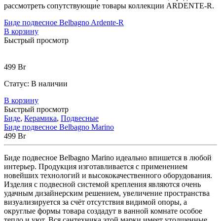
рассмотреть сопутствующие товары коллекции ARDENTE-R.
Биде подвесное Belbagno Ardente-R
В корзину
Быстрый просмотр
499
Br
Статус:
В наличии
В корзину
Быстрый просмотр
Биде
,
Керамика
,
Подвесные
Биде подвесное Belbagno Marino
499
Br
Биде
подвесное
Belbagno
Marino
идеально
впишется
в
любой
интерьер
.
Продукция
изготавливается
с
применением
новейших
технологий
и
высококачественного
оборудования
.
Изделия
с
подвесной
системой
крепления
являются
очень
удачным
дизайнерским
решением
,
увеличение
пространства
визуализируется
за
счёт
отсутствия
видимой
опоры
,
а
округлые
формы
товара
создадут
в
ванной
комнате
особое
тепло
и
уют
.
Вся
сантехника
этой
марки
имеет
утолщенные