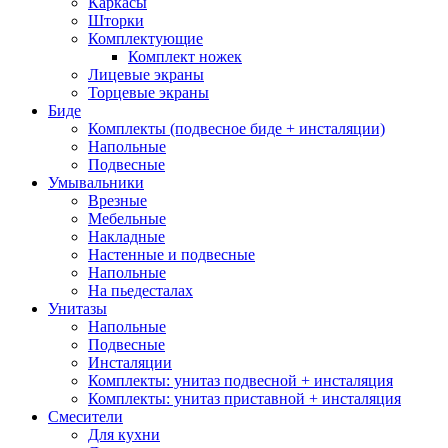
Каркасы
Шторки
Комплектующие
Комплект ножек
Лицевые экраны
Торцевые экраны
Биде
Комплекты (подвесное биде + инсталяции)
Напольные
Подвесные
Умывальники
Врезные
Мебельные
Накладные
Настенные и подвесные
Напольные
На пьедесталах
Унитазы
Напольные
Подвесные
Инсталяции
Комплекты: унитаз подвесной + инсталяция
Комплекты: унитаз приставной + инсталяция
Смесители
Для кухни