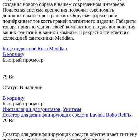
создания нового образа в вашем современном интерьере.
Подвесная система крепления позволит сэкономить
дополнительное пространство. Округлая форма чаши
подчёркивает тонкость граней элегантного изделия. Габариты
товара приятно удивят своей компактностью для воплощения
ваших фантазий в ванной комнате. Прекрасно сочетается с
коллекцией сантехники Meridian.
Биде подвесное Roca Meridian
В корзину
Быстрый просмотр
79
Br
Статус:
В наличии
В корзину
Быстрый просмотр
Инсталляции для унитазов
,
Унитазы
Дозатор для дезинфицирующих средств Lavinia Boho RelFix
79
Br
Дозатор для дезинфицирующих средств обеспечивает гигиену
унитаза и аромат свежести в туалетной комнате и