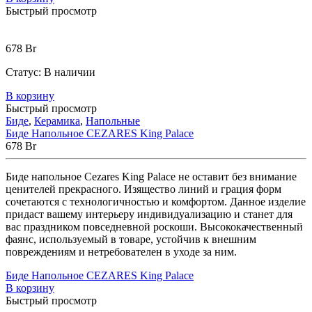
Быстрый просмотр
678
Br
Статус:
В наличии
В корзину
Быстрый просмотр
Биде
,
Керамика
,
Напольные
Биде Напольное CEZARES King Palace
678
Br
Биде
напольное
Cezares
King
Palace
не
оставит
без
внимание
ценителей
прекрасного
.
Изящество
линий
и
грация
форм
сочетаются
с
технологичностью
и
комфортом
.
Данное
изделие
придаст
вашему
интерьеру
индивидуализацию
и
станет
для
вас
праздником
повседневной
роскоши
.
Высококачественный
фаянс
,
используемый
в
товаре
,
устойчив
к
внешним
повреждениям
и
нетребователен
в
уходе
за
ним
.
Биде Напольное CEZARES King Palace
В корзину
Быстрый просмотр