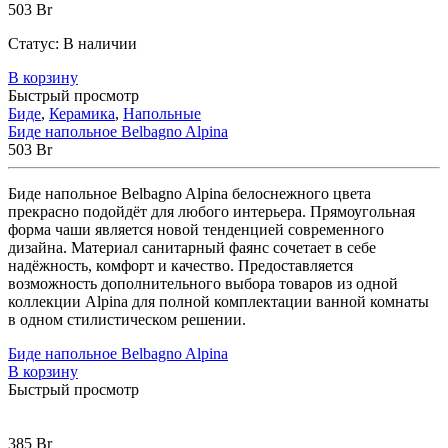
503
Br
Excellent
(5)
Gemy
(20)
Статус:
В наличии
Goldman
(9)
Good Door
(12)
В корзину
Grohe
(12)
Быстрый просмотр
Биде
,
Керамика
,
Напольные
iRegio
(5)
Биде напольное Belbagno Alpina
Lavinia Boho
(47)
503
Br
Lavinia Boho Set
(0)
Niagara
(34)
Биде напольное Belbagno Alpina белоснежного цвета
Roca
(31)
прекрасно подойдёт для любого интерьера. Прямоугольная
WasserKraft
(59)
форма чаши является новой тенденцией современного
Wotte
(2)
дизайна. Материал санитарный фаянс сочетает в себе
Ваннбок
(12)
надёжность, комфорт и качество. Предоставляется
Метакам
(48)
возможность дополнительного выбора товаров из одной
Универсал
(8)
коллекции Alpina для полной комплектации ванной комнаты
в одном стилистическом решении.
Биде напольное Belbagno Alpina
В корзину
Быстрый просмотр
385
Br