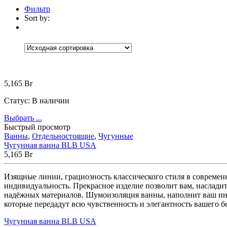
Фильтр
Sort by:
Цена
Ценовой фильтр
5,165
Br
Brands
+
Статус:
В наличии
Abber
(10)
Выбрать ...
Adema
(5)
Быстрый просмотр
Alex Baitler
(3)
Ванны
,
Отдельностоящие
,
Чугунные
Art&Max
(8)
Чугунная ванна BLB USA
Belbagno
(111)
5,165
Br
BLB
(13)
Bravat
(74)
Изящные линии, грациозность классического стиля в совреме
Cersanit
(22)
индивидуальность. Прекрасное изделие позволит вам, насладит
Cezares
(25)
надёжных материалов. Шумоизоляция ванны, наполнит ваш инт
Clever
(13)
которые передадут всю чувственность и элегантность вашего б
Coliseum
(25)
Deante
(85)
Чугунная ванна BLB USA