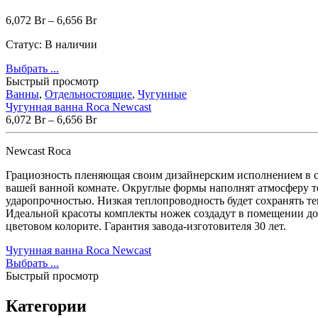
6,072
Br
–
6,656
Br
Статус:
В наличии
Выбрать ...
Быстрый просмотр
Ванны
,
Отдельностоящие
,
Чугунные
Чугунная ванна Roca Newcast
6,072
Br
–
6,656
Br
Newcast Roca
Грациозность пленяющая своим дизайнерским исполнением в ст
вашей ванной комнате. Округлые формы наполнят атмосферу т
ударопрочностью. Низкая теплопроводность будет сохранять т
Идеальной красоты комплекты ножек создадут в помещении до
цветовом колорите. Гарантия завода-изготовителя 30 лет.
Чугунная ванна Roca Newcast
Выбрать ...
Быстрый просмотр
Категории