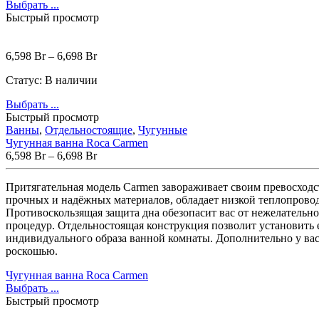
Выбрать ...
Erlit
(14)
Быстрый просмотр
Excellent
(5)
Gemy
(20)
Goldman
(9)
6,598
Br
–
6,698
Br
Good Door
(12)
Grohe
(12)
Статус:
В наличии
iRegio
(5)
Выбрать ...
Lavinia Boho
(47)
Быстрый просмотр
Lavinia Boho Set
(0)
Ванны
,
Отдельностоящие
,
Чугунные
Niagara
(34)
Чугунная ванна Roca Carmen
Roca
(31)
6,598
Br
–
6,698
Br
WasserKraft
(59)
Wotte
(2)
Притягательная модель Carmen завораживает своим превосходс
Ваннбок
(12)
прочных и надёжных материалов, обладает низкой теплопрово
Метакам
(48)
Противоскользящая защита дна обезопасит вас от нежелательн
Универсал
(8)
процедур. Отдельностоящая конструкция позволит установить 
индивидуального образа ванной комнаты. Дополнительно у вас
роскошью.
Чугунная ванна Roca Carmen
Выбрать ...
Быстрый просмотр