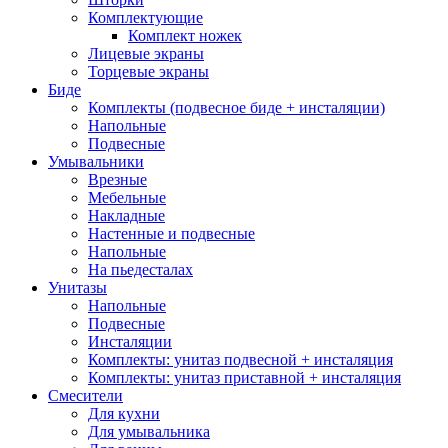
Комплектующие
Комплект ножек
Лицевые экраны
Торцевые экраны
Биде
Комплекты (подвесное биде + инсталяции)
Напольные
Подвесные
Умывальники
Врезные
Мебельные
Накладные
Настенные и подвесные
Напольные
На пьедесталах
Унитазы
Напольные
Подвесные
Инсталяции
Комплекты: унитаз подвесной + инсталяция
Комплекты: унитаз приставной + инсталяция
Смесители
Для кухни
Для умывальника