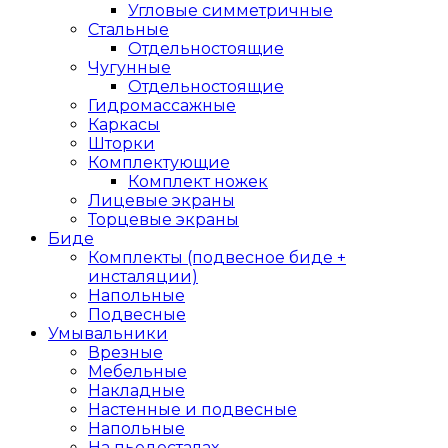
Угловые симметричные
Стальные
Отдельностоящие
Чугунные
Отдельностоящие
Гидромассажные
Каркасы
Шторки
Комплектующие
Комплект ножек
Лицевые экраны
Торцевые экраны
Биде
Комплекты (подвесное биде +
инсталяции)
Напольные
Подвесные
Умывальники
Врезные
Мебельные
Накладные
Настенные и подвесные
Напольные
На пьедесталах