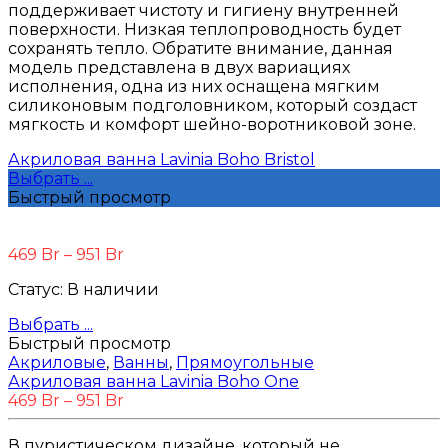
поддерживает чистоту и гигиену внутренней
поверхности. Низкая теплопроводность будет
сохранять тепло. Обратите внимание, данная
модель представлена в двух вариациях
исполнения, одна из них оснащена мягким
силиконовым подголовником, который создаст
мягкость и комфорт шейно-воротниковой зоне.
Акриловая ванна Lavinia Boho Bristol
Выбрать ...
Быстрый просмотр
469
Br
–
951
Br
Статус:
В наличии
Выбрать ...
Быстрый просмотр
Акриловые
,
Ванны
,
Прямоугольные
Акриловая ванна Lavinia Boho One
469
Br
–
951
Br
В пуристическом дизайне, который не