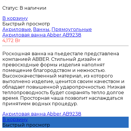
Brands
+
Статус:
В наличии
Abber
(10)
Adema
(5)
В корзину
Alex Baitler
(3)
Быстрый просмотр
Акриловые
,
Ванны
,
Прямоугольные
Art&Max
(8)
Акриловая ванна Abber AB9238
Belbagno
(111)
4,172
Br
BLB
(13)
Bravat
(74)
Cersanit
(22)
Роскошная ванна на пьедестале представлена
Cezares
(25)
компанией ABBER. Стильный дизайн и
Clever
(13)
превосходные формы изделия наполнят
помещение благородством и нежностью.
Coliseum
(25)
Высококачественный материал, из которого
Deante
(85)
выполнено изделие, ценится своим качеством и
Erlit
(14)
обладает повышенной ударопрочностью. Низкая
Excellent
(5)
теплопроводность будет сохранять тепло долгое
Gemy
(20)
время. Просторная чаша позволит наслаждаться
Goldman
(9)
принятием водных процедур.
Good Door
(12)
Grohe
(12)
Акриловая ванна Abber AB9238
iRegio
(5)
В корзину
Lavinia Boho
(47)
Быстрый просмотр
Lavinia Boho Set
(0)