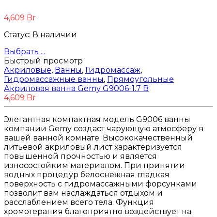
Niagara
(34)
Roca
(31)
4,609
Br
WasserKraft
(59)
Статус:
В наличии
Wotte
(2)
Ваннбок
(12)
Выбрать ...
Метакам
(48)
Быстрый просмотр
Универсал
(8)
Акриловые
,
Ванны
,
Гидромассаж
,
Гидромассажные ванны
,
Прямоугольные
Акриловая ванна Gemy G9006-1.7 B
4,609
Br
Элегантная компактная модель G9006 ванны
компании Gemy создаст чарующую атмосферу в
вашей ванной комнате. Высококачественный
литьевой акриловый лист характеризуется
повышенной прочностью и является
износостойким материалом. При принятии
водных процедур белоснежная гладкая
поверхность с гидромассажными форсунками
позволит вам наслаждаться отдыхом и
расслаблением всего тела. Функция
хромотерапия благоприятно воздействует на