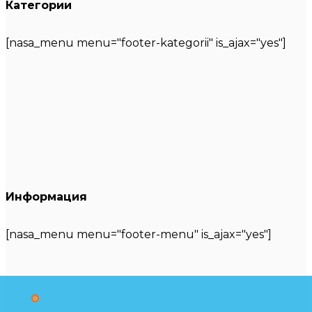
Категории
[nasa_menu menu="footer-kategorii" is_ajax="yes"]
Информация
[nasa_menu menu="footer-menu" is_ajax="yes"]
0
WooCommerce
Phone
Phone
Scroll