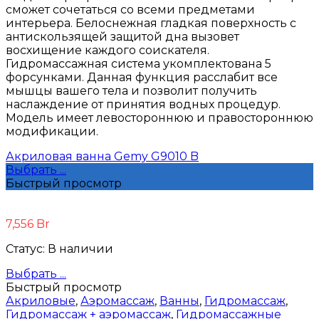
сможет сочетаться со всеми предметами
интерьера. Белоснежная гладкая поверхность с
антискользящей защитой дна вызовет
восхищение каждого соискателя.
Гидромассажная система укомплектована 5
форсунками. Данная функция расслабит все
мышцы вашего тела и позволит получить
наслаждение от принятия водных процедур.
Модель имеет левостороннюю и правостороннюю
модификации.
Акриловая ванна Gemy G9010 B
Выбрать ...
Быстрый просмотр
7,556
Br
Статус:
В наличии
Выбрать ...
Быстрый просмотр
Акриловые
,
Аэромассаж
,
Ванны
,
Гидромассаж
,
Гидромассаж + аэромассаж
,
Гидромассажные