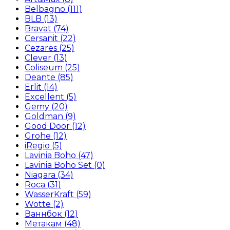
Belbagno
(111)
BLB
(13)
Bravat
(74)
Cersanit
(22)
Cezares
(25)
Clever
(13)
Coliseum
(25)
Deante
(85)
Erlit
(14)
Excellent
(5)
Gemy
(20)
Goldman
(9)
Good Door
(12)
Grohe
(12)
iRegio
(5)
Lavinia Boho
(47)
Lavinia Boho Set
(0)
Niagara
(34)
Roca
(31)
WasserKraft
(59)
Wotte
(2)
Ваннбок
(12)
Метакам
(48)