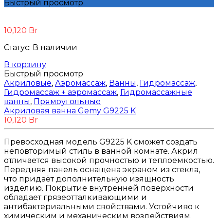
Быстрый просмотр
10,120
Br
Статус:
В наличии
В корзину
Быстрый просмотр
Акриловые
,
Аэромассаж
,
Ванны
,
Гидромассаж
,
Гидромассаж + аэромассаж
,
Гидромассажные
ванны
,
Прямоугольные
Акриловая ванна Gemy G9225 K
10,120
Br
Превосходная модель G9225 K сможет создать
неповторимый стиль в ванной комнате. Акрил
отличается высокой прочностью и теплоемкостью.
Передняя панель оснащена экраном из стекла,
что придаёт дополнительную изящность
изделию. Покрытие внутренней поверхности
обладает грязеотталкивающими и
антибактериальными свойствами. Устойчиво к
химическим и механическим воздействиям.