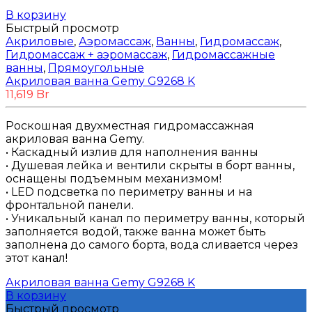
В корзину
Быстрый просмотр
Акриловые
,
Аэромассаж
,
Ванны
,
Гидромассаж
,
Гидромассаж + аэромассаж
,
Гидромассажные
ванны
,
Прямоугольные
Акриловая ванна Gemy G9268 K
11,619
Br
Роскошная двухместная гидромассажная
акриловая ванна Gemy.
• Каскадный излив для наполнения ванны
• Душевая лейка и вентили скрыты в борт ванны,
оснащены подъемным механизмом!
• LED подсветка по периметру ванны и на
фронтальной панели.
• Уникальный канал по периметру ванны, который
заполняется водой, также ванна может быть
заполнена до самого борта, вода сливается через
этот канал!
Акриловая ванна Gemy G9268 K
В корзину
Быстрый просмотр