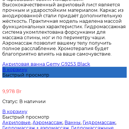
Высококачественный акриловый лист является
прочным и ударостойким материалом. Каркас из
анодированной стали придаёт дополнительную
жёсткость. Практичная модель наделена массой
функциональных характеристик. Гидромассажная
система укомплектована форсунками для
массажа спины, ног и по периметру чаши.
Аэромассаж позволит вашему телу получить
полное расслабление. Хромотерапия будет
благоприятно влиять на ваше самочувствие.
Акриловая ванна Gemy G9253 Black
В корзину
Быстрый просмотр
9,978
Br
Статус:
В наличии
В корзину
Быстрый просмотр
Акриловые
,
Аэромассаж
,
Ванны
,
Гидромассаж
,
Гидромассаж + аэромассаж
,
Гидромассажные