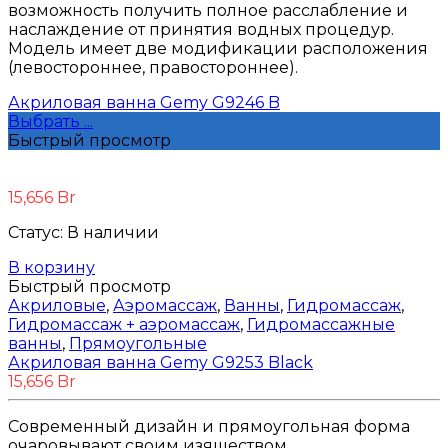
возможность получить полное расслабление и
наслаждение от принятия водных процедур.
Модель имеет две модификации расположения
(левостороннее, правостороннее).
Акриловая ванна Gemy G9246 B
Выбрать ...
Быстрый просмотр
15,656
Br
Статус:
В наличии
В корзину
Быстрый просмотр
Акриловые
,
Аэромассаж
,
Ванны
,
Гидромассаж
,
Гидромассаж + аэромассаж
,
Гидромассажные
ванны
,
Прямоугольные
Акриловая ванна Gemy G9253 Black
15,656
Br
Современный дизайн и прямоугольная форма
очаровывают своим изяществом.