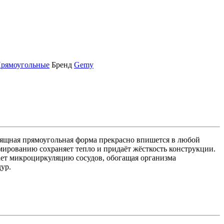
рямоугольные
Бренд
Gemy
ящная прямоугольная форма прекрасно впишется в любой
ированию сохраняет тепло и придаёт жёсткость конструкции.
ает микроциркуляцию сосудов, обогащая организма
ур.