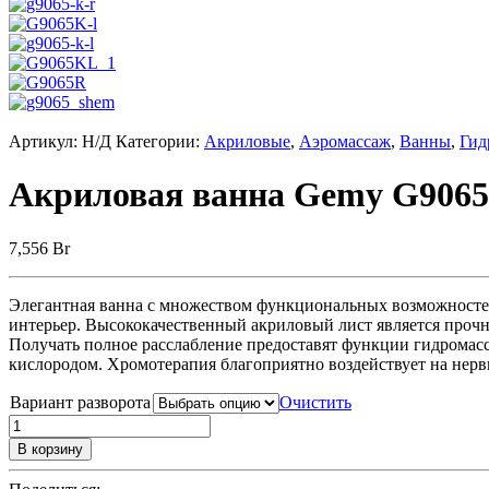
Артикул:
Н/Д
Категории:
Акриловые
,
Аэромассаж
,
Ванны
,
Гид
Акриловая ванна Gemy G9065
7,556
Br
Элегантная ванна с множеством функциональных возможносте
интерьер. Высококачественный акриловый лист является прочн
Получать полное расслабление предоставят функции гидромас
кислородом. Хромотерапия благоприятно воздействует на нерв
Вариант разворота
Очистить
В корзину