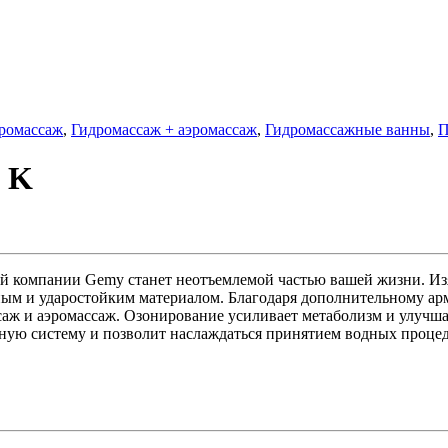
ромассаж
,
Гидромассаж + аэромассаж
,
Гидромассажные ванны
,
П
 K
й компании Gemy станет неотъемлемой частью вашей жизни. Из
ым и ударостойким материалом. Благодаря дополнительному арм
саж и аэромассаж. Озонирование усиливает метаболизм и улучш
ную систему и позволит наслаждаться принятием водных процед