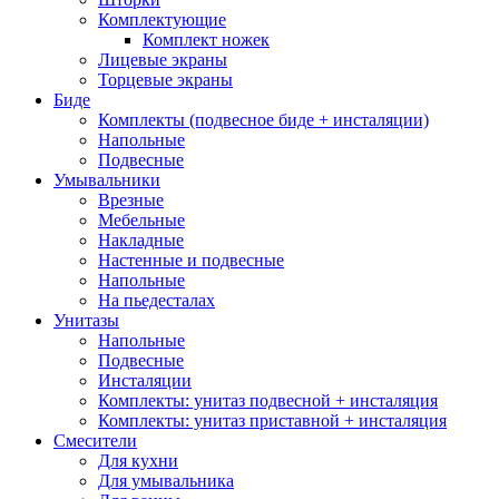
Комплектующие
Комплект ножек
Лицевые экраны
Торцевые экраны
Биде
Комплекты (подвесное биде + инсталяции)
Напольные
Подвесные
Умывальники
Врезные
Мебельные
Накладные
Настенные и подвесные
Напольные
На пьедесталах
Унитазы
Напольные
Подвесные
Инсталяции
Комплекты: унитаз подвесной + инсталяция
Комплекты: унитаз приставной + инсталяция
Смесители
Для кухни
Для умывальника