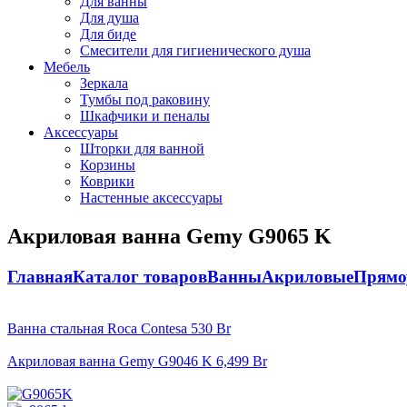
Для ванны
Для душа
Для биде
Смесители для гигиенического душа
Мебель
Зеркала
Тумбы под раковину
Шкафчики и пеналы
Аксессуары
Шторки для ванной
Корзины
Коврики
Настенные аксессуары
Акриловая ванна Gemy G9065 K
Главная
Каталог товаров
Ванны
Акриловые
Прямо
Ванна стальная Roca Contesa
530
Br
Акриловая ванна Gemy G9046 K
6,499
Br