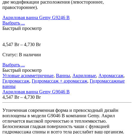
две модификации расположения (левостороннее,
правостороннее).
Акриловая ванна Gemy G9246 B
Выбрать ...
Быстрый просмотр
4,547
Br
–
4,730
Br
Статус:
В наличии
Выбрать ...
Быстрый просмотр
Угловые асимметричные
,
Ванны
,
Акриловые
,
Аэромассаж
,
Гидромассаж
,
Гидромассаж + аэромассаж
,
Гидромассажные
ванны
Акриловая ванна Gemy G9046 B
4,547
Br
–
4,730
Br
Утонченная современная форма и превосходный дизайн
воплощены в модели G9046 B компании Gemy. Акрил
отличается высокой прочностью и теплоемкостью.
Белоснежная гладкая поверхность чаши с функцией
гидромассажа спины и всего тела расслабит ваш организм.