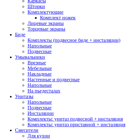
Каркасы
Шторки
Комплектующие
Комплект ножек
Лицевые экраны
Торцевые экраны
Биде
Комплекты (подвесное биде + инсталяции)
Напольные
Подвесные
Умывальники
Врезные
Мебельные
Накладные
Настенные и подвесные
Напольные
На пьедесталах
Унитазы
Напольные
Подвесные
Инсталяции
Комплекты: унитаз подвесной + инсталяция
Комплекты: унитаз приставной + инсталяция
Смесители
Для кухни