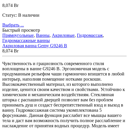
8,074
Br
Статус:
В наличии
Выбрать ...
Быстрый просмотр
Прямоугольные
,
Ванны
,
Акриловые
,
Гидромассаж
,
Гидромассажные ванны
Акриловая ванна Gemy G9246 B
8,074
Br
Чувственность и грациозность современного стиля
воплощены в ванне G9246 B. Эргономичная модель с
продуманным рельефом чаши гармонично впишется в любой
интерьер, наполняя помещение нотками роскоши.
Высококачественный материал, из которого выполнено
изделие, ценится своим качеством и свойствами. Устойчиво к
химическим и механическим воздействиям. Стеклянная
шторка с распашной дверцей позволит вам без проблем
принимать душ и создаст беспрепятственный вход и выход в
ванну. Гидромассажная система укомплектована 5
форсунками. Данная функция расслабит все мышцы вашего
тела и даст вам возможность получить полное расслабление и
наслаждение от принятия водных процедур. Модель имеет