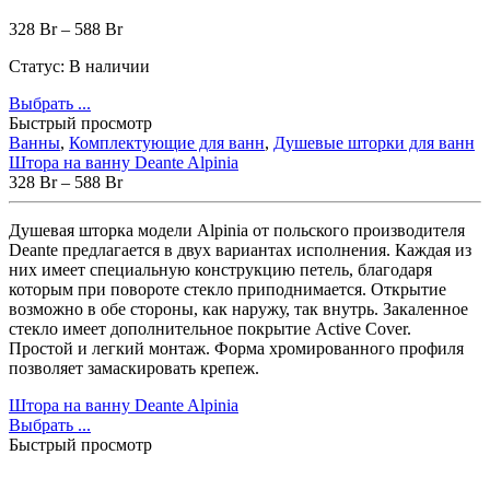
328
Br
–
588
Br
Статус:
В наличии
Выбрать ...
Быстрый просмотр
Ванны
,
Комплектующие для ванн
,
Душевые шторки для ванн
Штора на ванну Deante Alpinia
328
Br
–
588
Br
Душевая
шторка
модели
Alpinia
от
польского
производителя
Deante
предлагается
в
двух
вариантах
исполнения
.
Каждая
из
них
имеет
специальную
конструкцию
петель
,
благодаря
которым
при
повороте
стекло
приподнимается
.
Открытие
возможно
в
обе
стороны
,
как
наружу
,
так
внутрь
.
Закаленное
стекло
имеет
дополнительное
покрытие
Active
Cover
.
Простой
и
легкий
монтаж
.
Форма
хромированного
профиля
позволяет
замаскировать
крепеж
.
Штора на ванну Deante Alpinia
Выбрать ...
Быстрый просмотр