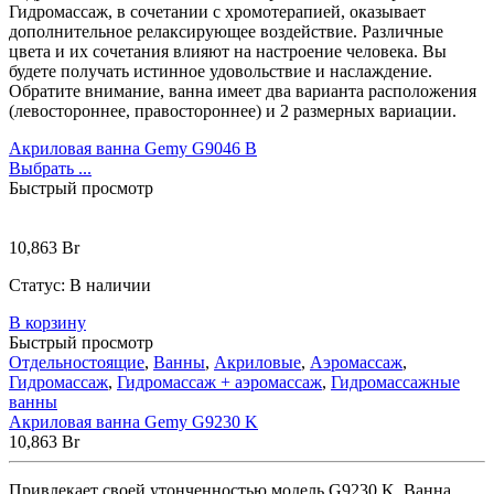
Гидромассаж, в сочетании с хромотерапией, оказывает
дополнительное релаксирующее воздействие. Различные
цвета и их сочетания влияют на настроение человека. Вы
будете получать истинное удовольствие и наслаждение.
Обратите внимание, ванна имеет два варианта расположения
(левостороннее, правостороннее) и 2 размерных вариации.
Акриловая ванна Gemy G9046 B
Выбрать ...
Быстрый просмотр
10,863
Br
Статус:
В наличии
В корзину
Быстрый просмотр
Отдельностоящие
,
Ванны
,
Акриловые
,
Аэромассаж
,
Гидромассаж
,
Гидромассаж + аэромассаж
,
Гидромассажные
ванны
Акриловая ванна Gemy G9230 K
10,863
Br
Привлекает своей утонченностью модель G9230 K. Ванна