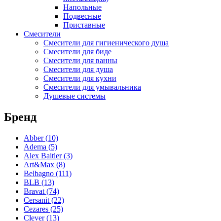
Напольные
Coliseum
(25)
Подвесные
Deante
(85)
Приставные
Erlit
(14)
Смесители
Excellent
(5)
Смесители для гигиенического душа
Gemy
(20)
Смесители для биде
Goldman
(9)
Смесители для ванны
Good Door
(12)
Смесители для душа
Смесители для кухни
Grohe
(12)
Смесители для умывальника
iRegio
(5)
Душевые системы
Lavinia Boho
(47)
Lavinia Boho Set
(0)
Бренд
Niagara
(34)
Roca
(31)
Abber
(10)
WasserKraft
(59)
Adema
(5)
Wotte
(2)
Alex Baitler
(3)
Ваннбок
(12)
Art&Max
(8)
Метакам
(48)
Belbagno
(111)
Универсал
(8)
BLB
(13)
Bravat
(74)
Cersanit
(22)
Cezares
(25)
Clever
(13)