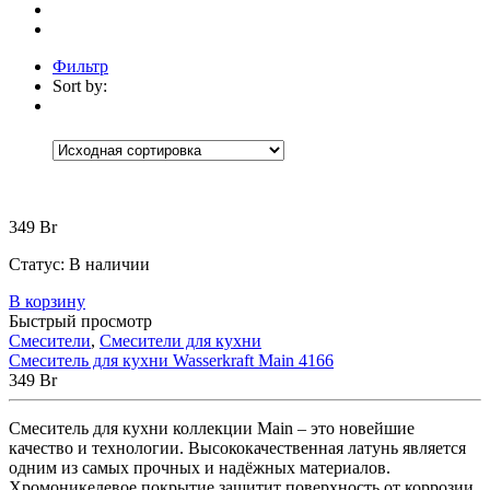
Фильтр
Sort by:
Категории
Категории
Категории
+
Аксессуары
(30)
Коврики
(5)
Корзины
(9)
349
Br
Настенные аксессуары
(1)
Шторки для ванной
(15)
Статус:
В наличии
Встраиваемые
(1)
В корзину
Мебель для ванной
(13)
Быстрый просмотр
Зеркала
(1)
Тумбы под раковину
(5)
Смесители
,
Смесители для кухни
Шкафчики и пеналы
(6)
Смеситель для кухни Wasserkraft Main 4166
Без рубрики
(0)
349
Br
Ванны
(174)
Мраморные
(4)
Смеситель для кухни коллекции Main – это новейшие
Отдельностоящие
(4)
качество и технологии. Высококачественная латунь является
Прямоугольные
(2)
одним из самых прочных и надёжных материалов.
Акриловые
(82)
Хромоникелевое покрытие защитит поверхность от коррозии