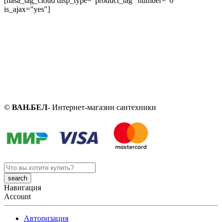
[nasa_tag_cloud disp_type="product_tag" number="0"
is_ajax="yes"]
©
ВАН.БЕЛ
- Интернет-магазин сантехники
Search
here
Навигация
Account
Авторизация