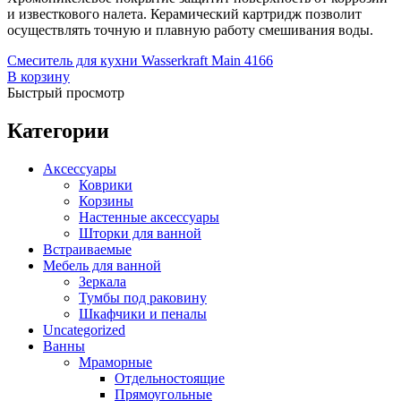
Встраиваемые
(1)
и известкового налета. Керамический картридж позволит
Отдельностоящие
(40)
осуществлять точную и плавную работу смешивания воды.
Прямоугольные
(19)
Смеситель для кухни Wasserkraft Main 4166
Угловые асимметричные
(5)
В корзину
Угловые симметричные
(13)
Быстрый просмотр
Стальные
(10)
Отдельностоящие
(4)
Категории
Чугунные
(28)
Отдельностоящие
(3)
Аксессуары
Комплектующие для ванн
(50)
Коврики
Каркасы для ванн
(3)
Корзины
Душевые шторки для ванн
(3)
Настенные аксессуары
Комплект ножек
(1)
Шторки для ванной
Лицевые экраны
(42)
Встраиваемые
Торцевой экран
(1)
Мебель для ванной
Гидромассажные системы
(19)
Зеркала
Аэромассаж
(14)
Гидромассаж
(19)
Тумбы под раковину
Гидромассаж + аэромассаж
(14)
Шкафчики и пеналы
Uncategorized
Гидромассажные ванны
(19)
Ванны
Душевые
(164)
Мраморные
Душевая стенка
(4)
Душевые трапы
(5)
Отдельностоящие
Душевые кабины
(45)
Прямоугольные