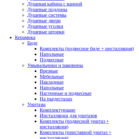
Напольные
(40)
Подвесные
(40)
Душевая кабина с ванной
Приставные
(12)
Душевые поддоны
Смесители
(166)
Душевые системы
Душевые двери
Смесители для гигиенического душа
(6)
Душевые уголки
Смесители для биде
(7)
Душевые шторки
Смесители для ванны
(40)
Керамика
Смесители для душа
(54)
Биде
Смесители для кухни
(38)
Комплекты (подвесное биде + инсталляция)
Смесители для умывальника
(39)
Напольные
Душевые системы
(26)
Подвесные
Умывальники и раковины
Brands
+
Врезные
Мебельные
Накладные
Abber
(10)
Напольные
Adema
(5)
Настенные и подвесные
Alex Baitler
(3)
На пьедесталах
Art&Max
(8)
Унитазы
Belbagno
(111)
Комплектующие
BLB
(13)
Инсталляции для унитазов
Bravat
(74)
Комплекты (подвесной унитаз +
Cersanit
(22)
инсталляция)
Комплекты (приставной унитаз +
Cezares
(25)
инсталляция)
Clever
(13)