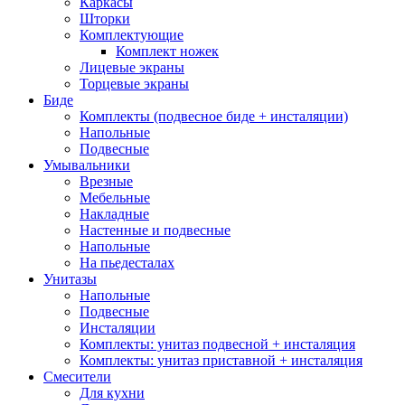
Каркасы
Шторки
Комплектующие
Комплект ножек
Лицевые экраны
Торцевые экраны
Биде
Комплекты (подвесное биде + инсталяции)
Напольные
Подвесные
Умывальники
Врезные
Мебельные
Накладные
Настенные и подвесные
Напольные
На пьедесталах
Унитазы
Напольные
Подвесные
Инсталяции
Комплекты: унитаз подвесной + инсталяция
Комплекты: унитаз приставной + инсталяция
Смесители
Для кухни