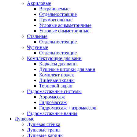
Душевая кабина с ванной
(2)
Акриловые
Душевые поддоны
(42)
Встраиваемые
Душевые системы
(20)
Отдельностоящие
Душевые двери
(12)
Прямоугольные
Душевые уголки
(34)
Угловые асимметричные
Угловые симметричные
Душевые шторки
(0)
Стальные
Керамика
(195)
Отдельностоящие
Биде
(23)
Чугунные
Комплекты (подвесное биде +
Отдельностоящие
инсталляция)
(4)
Комплектующие для ванн
Напольные
(8)
Подвесные
(11)
Каркасы для ванн
Умывальники и раковины
(54)
Душевые шторки для ванн
Врезные
(1)
Мебельные
(4)
Комплект ножек
Накладные
(34)
Напольные
(4)
Лицевые экраны
Настенные и подвесные
(4)
Торцевой экран
Гидромассажные системы
На пьедесталах
(7)
Аэромассаж
Унитазы
(118)
Гидромассаж
Комплектующие
(0)
Гидромассаж + аэромассаж
Инсталляции для унитазов
(7)
Гидромассажные ванны
Комплекты (подвесной унитаз +
Душевые
инсталляция)
(20)
Душевая стенка
Комплекты (приставной унитаз +
Душевые трапы
инсталляция)
(4)
Душевые кабины