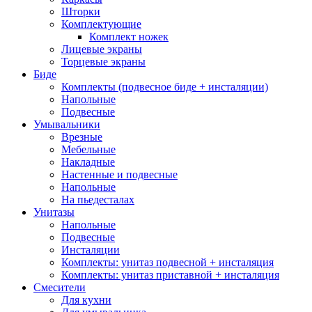
Шторки
Комплектующие
Комплект ножек
Лицевые экраны
Торцевые экраны
Биде
Комплекты (подвесное биде + инсталяции)
Напольные
Подвесные
Умывальники
Врезные
Мебельные
Накладные
Настенные и подвесные
Напольные
На пьедесталах
Унитазы
Напольные
Подвесные
Инсталяции
Комплекты: унитаз подвесной + инсталяция
Комплекты: унитаз приставной + инсталяция
Смесители
Для кухни