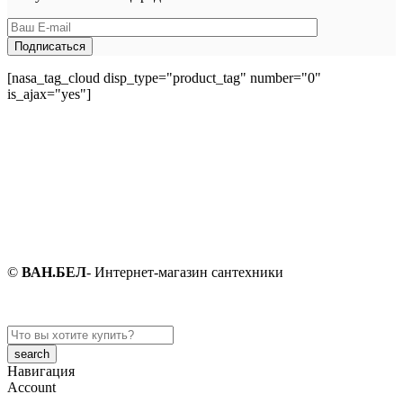
[nasa_tag_cloud disp_type="product_tag" number="0"
is_ajax="yes"]
©
ВАН.БЕЛ
- Интернет-магазин сантехники
Search
here
Навигация
Account