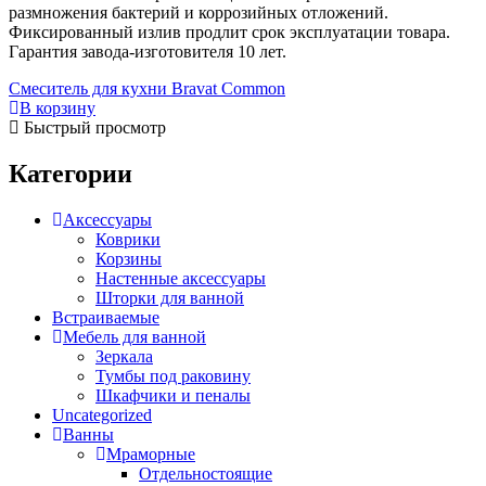
Встраиваемые
(1)
размножения бактерий и коррозийных отложений.
Отдельностоящие
(40)
Фиксированный излив продлит срок эксплуатации товара.
Прямоугольные
(19)
Гарантия завода-изготовителя 10 лет.
Угловые асимметричные
(5)
Смеситель для кухни Bravat Common
Угловые симметричные
(13)
В корзину
Стальные
(10)
Быстрый просмотр
Отдельностоящие
(4)
Чугунные
(28)
Категории
Отдельностоящие
(3)
Комплектующие для ванн
(50)
Аксессуары
Каркасы для ванн
(3)
Коврики
Душевые шторки для ванн
(3)
Корзины
Комплект ножек
(1)
Настенные аксессуары
Лицевые экраны
(42)
Шторки для ванной
Торцевой экран
(1)
Встраиваемые
Гидромассажные системы
(19)
Мебель для ванной
Аэромассаж
(14)
Гидромассаж
(19)
Зеркала
Гидромассаж + аэромассаж
(14)
Тумбы под раковину
Шкафчики и пеналы
Гидромассажные ванны
(19)
Uncategorized
Душевые
(164)
Ванны
Душевая стенка
(4)
Душевые трапы
(5)
Мраморные
Душевые кабины
(45)
Отдельностоящие
Душевая кабина с ванной
(2)