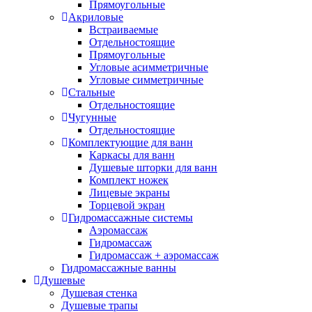
Прямоугольные
Душевые поддоны
(42)
Акриловые
Душевые системы
(20)
Встраиваемые
Душевые двери
(12)
Отдельностоящие
Душевые уголки
(34)
Прямоугольные
Угловые асимметричные
Душевые шторки
(0)
Угловые симметричные
Керамика
(195)
Стальные
Биде
(23)
Отдельностоящие
Комплекты (подвесное биде +
Чугунные
инсталляция)
(4)
Отдельностоящие
Напольные
(8)
Подвесные
(11)
Комплектующие для ванн
Умывальники и раковины
(54)
Каркасы для ванн
Врезные
(1)
Мебельные
(4)
Душевые шторки для ванн
Накладные
(34)
Напольные
(4)
Комплект ножек
Настенные и подвесные
(4)
Лицевые экраны
Торцевой экран
На пьедесталах
(7)
Гидромассажные системы
Унитазы
(118)
Аэромассаж
Комплектующие
(0)
Гидромассаж
Инсталляции для унитазов
(7)
Гидромассаж + аэромассаж
Комплекты (подвесной унитаз +
Гидромассажные ванны
инсталляция)
(20)
Душевые
Комплекты (приставной унитаз +
Душевая стенка
инсталляция)
(4)
Душевые трапы