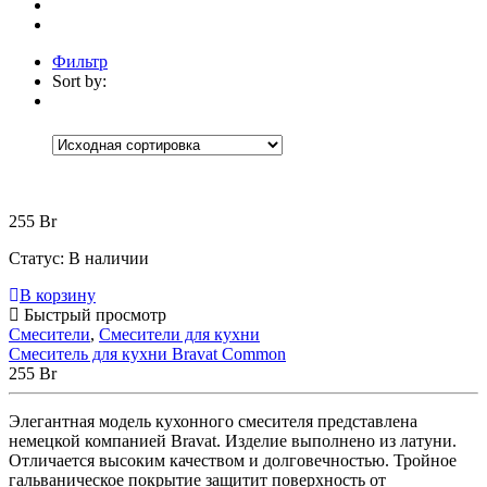
Фильтр
Sort by:
Категории
Категории
Категории
+
Аксессуары
(30)
Коврики
(5)
Корзины
(9)
255
Br
Настенные аксессуары
(1)
Шторки для ванной
(15)
Статус:
В наличии
Встраиваемые
(1)
В корзину
Мебель для ванной
(13)
Быстрый просмотр
Зеркала
(1)
Тумбы под раковину
(5)
Смесители
,
Смесители для кухни
Шкафчики и пеналы
(6)
Смеситель для кухни Bravat Common
Без рубрики
(0)
255
Br
Ванны
(174)
Мраморные
(4)
Элегантная модель кухонного смесителя представлена
Отдельностоящие
(4)
немецкой компанией Bravat. Изделие выполнено из латуни.
Прямоугольные
(2)
Отличается высоким качеством и долговечностью. Тройное
Акриловые
(82)
гальваническое покрытие защитит поверхность от