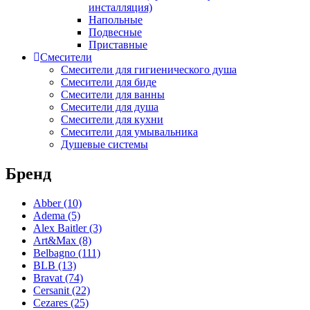
инсталляция)
Coliseum
(25)
Напольные
Deante
(85)
Подвесные
Erlit
(14)
Приставные
Excellent
(5)
Смесители
Gemy
(20)
Смесители для гигиенического душа
Goldman
(9)
Смесители для биде
Good Door
(12)
Смесители для ванны
Смесители для душа
Grohe
(12)
Смесители для кухни
iRegio
(5)
Смесители для умывальника
Lavinia Boho
(47)
Душевые системы
Lavinia Boho Set
(0)
Niagara
(34)
Бренд
Roca
(31)
WasserKraft
(59)
Abber
(10)
Wotte
(2)
Adema
(5)
Ваннбок
(12)
Alex Baitler
(3)
Метакам
(48)
Art&Max
(8)
Универсал
(8)
Belbagno
(111)
BLB
(13)
Bravat
(74)
Cersanit
(22)
Cezares
(25)