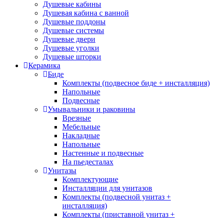
Напольные
(40)
Подвесные
(40)
Душевые кабины
Приставные
(12)
Душевая кабина с ванной
Смесители
(166)
Душевые поддоны
Душевые системы
Смесители для гигиенического душа
(6)
Душевые двери
Смесители для биде
(7)
Душевые уголки
Смесители для ванны
(40)
Душевые шторки
Смесители для душа
(54)
Керамика
Смесители для кухни
(38)
Биде
Смесители для умывальника
(39)
Комплекты (подвесное биде + инсталляция)
Душевые системы
(26)
Напольные
Подвесные
Brands
+
Умывальники и раковины
Врезные
Мебельные
Abber
(10)
Накладные
Adema
(5)
Напольные
Alex Baitler
(3)
Настенные и подвесные
Art&Max
(8)
На пьедесталах
Belbagno
(111)
Унитазы
BLB
(13)
Комплектующие
Bravat
(74)
Инсталляции для унитазов
Cersanit
(22)
Комплекты (подвесной унитаз +
инсталляция)
Cezares
(25)
Комплекты (приставной унитаз +
Clever
(13)