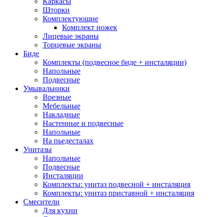
Каркасы
Шторки
Комплектующие
Комплект ножек
Лицевые экраны
Торцевые экраны
Биде
Комплекты (подвесное биде + инсталяции)
Напольные
Подвесные
Умывальники
Врезные
Мебельные
Накладные
Настенные и подвесные
Напольные
На пьедесталах
Унитазы
Напольные
Подвесные
Инсталяции
Комплекты: унитаз подвесной + инсталяция
Комплекты: унитаз приставной + инсталяция
Смесители
Для кухни