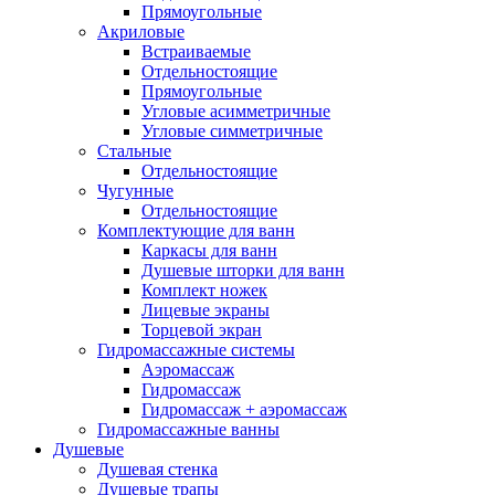
Душевая кабина с ванной
(2)
Прямоугольные
Душевые поддоны
(42)
Акриловые
Душевые системы
(20)
Встраиваемые
Душевые двери
(12)
Отдельностоящие
Душевые уголки
(34)
Прямоугольные
Угловые асимметричные
Душевые шторки
(0)
Угловые симметричные
Керамика
(195)
Стальные
Биде
(23)
Отдельностоящие
Комплекты (подвесное биде +
Чугунные
инсталляция)
(4)
Отдельностоящие
Напольные
(8)
Подвесные
(11)
Комплектующие для ванн
Умывальники и раковины
(54)
Каркасы для ванн
Врезные
(1)
Мебельные
(4)
Душевые шторки для ванн
Накладные
(34)
Напольные
(4)
Комплект ножек
Настенные и подвесные
(4)
Лицевые экраны
Торцевой экран
На пьедесталах
(7)
Гидромассажные системы
Унитазы
(118)
Аэромассаж
Комплектующие
(0)
Гидромассаж
Инсталляции для унитазов
(7)
Гидромассаж + аэромассаж
Комплекты (подвесной унитаз +
Гидромассажные ванны
инсталляция)
(20)
Душевые
Комплекты (приставной унитаз +
Душевая стенка
инсталляция)
(4)
Душевые трапы