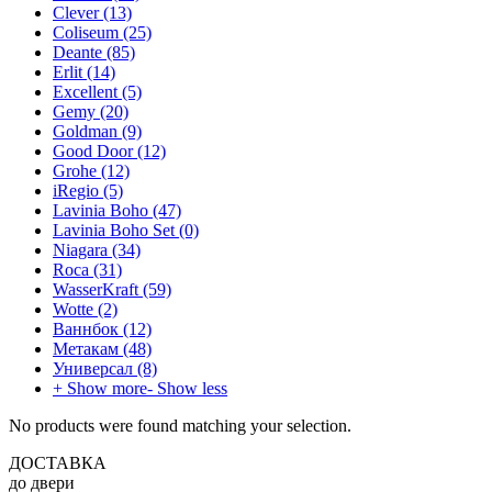
Clever
(13)
Coliseum
(25)
Deante
(85)
Erlit
(14)
Excellent
(5)
Gemy
(20)
Goldman
(9)
Good Door
(12)
Grohe
(12)
iRegio
(5)
Lavinia Boho
(47)
Lavinia Boho Set
(0)
Niagara
(34)
Roca
(31)
WasserKraft
(59)
Wotte
(2)
Ваннбок
(12)
Метакам
(48)
Универсал
(8)
+ Show more
- Show less
No products were found matching your selection.
ДОСТАВКА
до двери