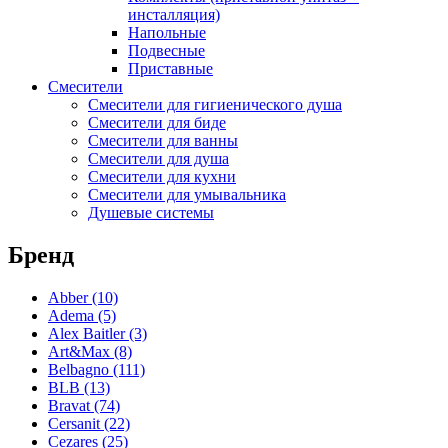
инсталляция)
Coliseum
(25)
Напольные
Deante
(85)
Подвесные
Erlit
(14)
Приставные
Excellent
(5)
Смесители
Gemy
(20)
Смесители для гигиенического душа
Goldman
(9)
Смесители для биде
Good Door
(12)
Смесители для ванны
Смесители для душа
Grohe
(12)
Смесители для кухни
iRegio
(5)
Смесители для умывальника
Lavinia Boho
(47)
Душевые системы
Lavinia Boho Set
(0)
Niagara
(34)
Бренд
Roca
(31)
WasserKraft
(59)
Abber
(10)
Wotte
(2)
Adema
(5)
Ваннбок
(12)
Alex Baitler
(3)
Метакам
(48)
Art&Max
(8)
Универсал
(8)
Belbagno
(111)
BLB
(13)
Bravat
(74)
Cersanit
(22)
Cezares
(25)