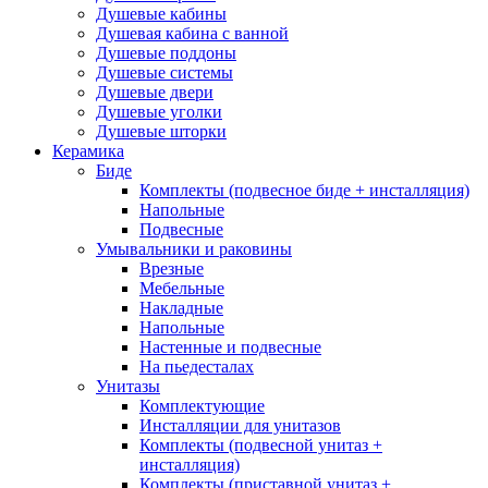
Напольные
(40)
Подвесные
(40)
Душевые кабины
Приставные
(12)
Душевая кабина с ванной
Смесители
(166)
Душевые поддоны
Душевые системы
Смесители для гигиенического душа
(6)
Душевые двери
Смесители для биде
(7)
Душевые уголки
Смесители для ванны
(40)
Душевые шторки
Смесители для душа
(54)
Керамика
Смесители для кухни
(38)
Биде
Смесители для умывальника
(39)
Комплекты (подвесное биде + инсталляция)
Душевые системы
(26)
Напольные
Подвесные
Brands
+
Умывальники и раковины
Врезные
Мебельные
Abber
(10)
Накладные
Adema
(5)
Напольные
Alex Baitler
(3)
Настенные и подвесные
Art&Max
(8)
На пьедесталах
Belbagno
(111)
Унитазы
BLB
(13)
Комплектующие
Bravat
(74)
Инсталляции для унитазов
Cersanit
(22)
Комплекты (подвесной унитаз +
инсталляция)
Cezares
(25)
Комплекты (приставной унитаз +
Clever
(13)