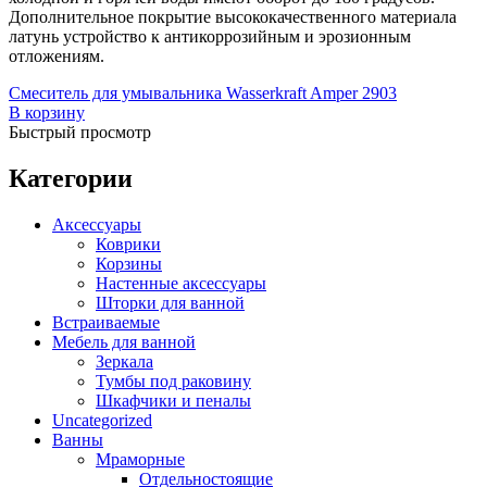
Встраиваемые
(1)
Дополнительное покрытие высококачественного материала
Отдельностоящие
(40)
латунь устройство к антикоррозийным и эрозионным
Прямоугольные
(19)
отложениям.
Угловые асимметричные
(5)
Смеситель для умывальника Wasserkraft Amper 2903
Угловые симметричные
(13)
В корзину
Стальные
(10)
Быстрый просмотр
Отдельностоящие
(4)
Чугунные
(28)
Категории
Отдельностоящие
(3)
Комплектующие для ванн
(50)
Аксессуары
Каркасы для ванн
(3)
Коврики
Душевые шторки для ванн
(3)
Корзины
Комплект ножек
(1)
Настенные аксессуары
Лицевые экраны
(42)
Шторки для ванной
Торцевой экран
(1)
Встраиваемые
Гидромассажные системы
(19)
Мебель для ванной
Аэромассаж
(14)
Гидромассаж
(19)
Зеркала
Гидромассаж + аэромассаж
(14)
Тумбы под раковину
Шкафчики и пеналы
Гидромассажные ванны
(19)
Uncategorized
Душевые
(164)
Ванны
Душевая стенка
(4)
Душевые трапы
(5)
Мраморные
Душевые кабины
(45)
Отдельностоящие