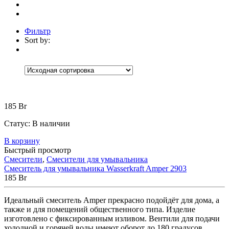
Фильтр
Sort by:
Категории
Категории
Категории
+
Аксессуары
(30)
Коврики
(5)
Корзины
(9)
185
Br
Настенные аксессуары
(1)
Шторки для ванной
(15)
Статус:
В наличии
Встраиваемые
(1)
В корзину
Мебель для ванной
(13)
Быстрый просмотр
Зеркала
(1)
Тумбы под раковину
(5)
Смесители
,
Смесители для умывальника
Шкафчики и пеналы
(6)
Смеситель для умывальника Wasserkraft Amper 2903
Без рубрики
(0)
185
Br
Ванны
(174)
Мраморные
(4)
Идеальный смеситель Amper прекрасно подойдёт для дома, а
Отдельностоящие
(4)
также и для помещений общественного типа. Изделие
Прямоугольные
(2)
изготовлено с фиксированным изливом. Вентили для подачи
Акриловые
(82)
холодной и горячей воды имеют оборот до 180 градусов.