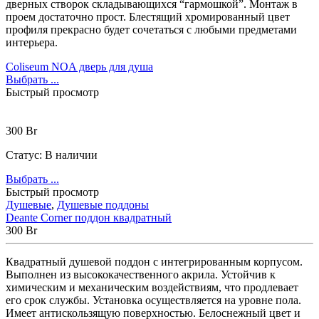
дверных створок складывающихся “гармошкой”. Монтаж в
Напольные
(40)
Подвесные
(40)
проем достаточно прост. Блестящий хромированный цвет
Приставные
(12)
профиля прекрасно будет сочетаться с любыми предметами
Смесители
(166)
интерьера.
Смесители для гигиенического душа
(6)
Смесители для биде
(7)
Coliseum NOA дверь для душа
Смесители для ванны
(40)
Выбрать ...
Смесители для душа
(54)
Быстрый просмотр
Смесители для кухни
(38)
Смесители для умывальника
(39)
300
Br
Душевые системы
(26)
Статус:
В наличии
Цена
Выбрать ...
Ценовой фильтр
Быстрый просмотр
Душевые
,
Душевые поддоны
Deante Corner поддон квадратный
Brands
+
300
Br
Abber
(10)
Квадратный душевой поддон с интегрированным корпусом.
Adema
(5)
Выполнен из высококачественного акрила. Устойчив к
Alex Baitler
(3)
химическим и механическим воздействиям, что продлевает
Art&Max
(8)
его срок службы. Установка осуществляется на уровне пола.
Belbagno
(111)
Имеет антискользящую поверхностью. Белоснежный цвет и