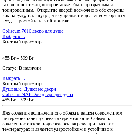
Встраиваемые
(1)
закаленное
стекло
,
которое
может
быть
прозрачным
и
Отдельностоящие
(40)
тонированным
.
Открытие
дверей
возможно
в
обе
стороны
,
Прямоугольные
(19)
как
наружу
,
так
внутрь
,
что
упрощает
и
делает
комфортным
Угловые асимметричные
(5)
вход
.
Простой
и
легкий
монтаж
.
Угловые симметричные
(13)
Coliseum 7016 дверь для душа
Стальные
(10)
Выбрать ...
Отдельностоящие
(4)
Быстрый просмотр
Чугунные
(28)
Отдельностоящие
(3)
Комплектующие для ванн
(50)
455
Br
–
599
Br
Каркасы для ванн
(3)
Статус:
В наличии
Душевые шторки для ванн
(3)
Комплект ножек
(1)
Выбрать ...
Лицевые экраны
(42)
Быстрый просмотр
Торцевой экран
(1)
Душевые
,
Душевые двери
Гидромассажные системы
(19)
Coliseum NAP Duo дверь для душа
Аэромассаж
(14)
Гидромассаж
(19)
455
Br
–
599
Br
Гидромассаж + аэромассаж
(14)
Гидромассажные ванны
(19)
Для создания великолепного образа в вашем современном
Душевые
(164)
интерьере станет душевая дверь компании Coliseum.
Душевая стенка
(4)
Душевые трапы
(5)
Закаленное стекло подвергалось нагреву при высоких
Душевые кабины
(45)
температурах и является ударостойким и устойчиво к