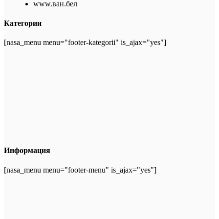
www.ван.бел
Категории
[nasa_menu menu="footer-kategorii" is_ajax="yes"]
Информация
[nasa_menu menu="footer-menu" is_ajax="yes"]