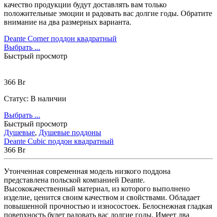
BLB
(13)
качество продукции будут доставлять вам только
Bravat
(74)
положительные эмоции и радовать вас долгие годы. Обратите
Cersanit
(22)
внимание на два размерных варианта.
Cezares
(25)
Deante Corner поддон квадратный
Clever
(13)
Выбрать ...
Coliseum
(25)
Быстрый просмотр
Deante
(85)
Erlit
(14)
Excellent
(5)
366
Br
Gemy
(20)
Goldman
(9)
Статус:
В наличии
Good Door
(12)
Выбрать ...
Grohe
(12)
Быстрый просмотр
iRegio
(5)
Душевые
,
Душевые поддоны
Lavinia Boho
(47)
Deante Cubic поддон квадратный
Lavinia Boho Set
(0)
366
Br
Niagara
(34)
Roca
(31)
Утонченная современная модель низкого поддона
WasserKraft
(59)
представлена польской компанией Deante.
Wotte
(2)
Высококачественный материал, из которого выполнено
Ваннбок
(12)
изделие, ценится своим качеством и свойствами. Обладает
Метакам
(48)
повышенной прочностью и износостоек. Белоснежная гладкая
Универсал
(8)
поверхность будет радовать вас долгие годы. Имеет два