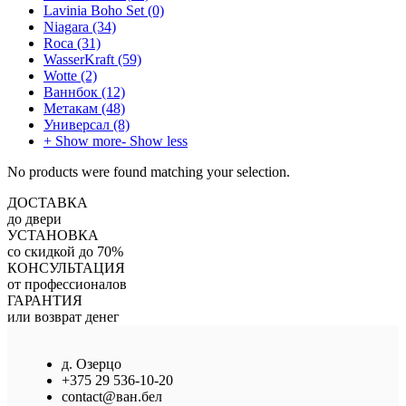
Lavinia Boho Set
(0)
Niagara
(34)
Roca
(31)
WasserKraft
(59)
Wotte
(2)
Ваннбок
(12)
Метакам
(48)
Универсал
(8)
+ Show more
- Show less
No products were found matching your selection.
ДОСТАВКА
до двери
УСТАНОВКА
со скидкой до 70%
КОНСУЛЬТАЦИЯ
от профессионалов
ГАРАНТИЯ
или возврат денег
д. Озерцо
+375 29 536-10-20
contact@ван.бел