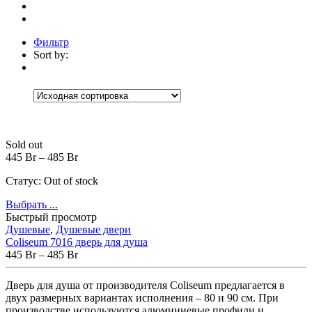
Фильтр
Sort by:
Категории
Категории
Категории
+
Аксессуары
(30)
Коврики
(5)
Корзины
(9)
Sold out
Настенные аксессуары
(1)
445
Br
–
485
Br
Шторки для ванной
(15)
Встраиваемые
(1)
Статус:
Out of stock
Мебель для ванной
(13)
Выбрать ...
Зеркала
(1)
Тумбы под раковину
(5)
Быстрый просмотр
Шкафчики и пеналы
(6)
Душевые
,
Душевые двери
Без рубрики
(0)
Coliseum 7016 дверь для душа
Ванны
(174)
445
Br
–
485
Br
Мраморные
(4)
Отдельностоящие
(4)
Дверь
для
душа
от
производителя
Coliseum
предлагается
в
Прямоугольные
(2)
двух
размерных
вариантах
исполнения
–
80
и
90
см
.
При
Акриловые
(82)
производстве
используются
алюминиевые
профили
и