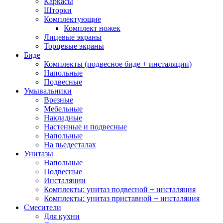
Каркасы
Шторки
Комплектующие
Комплект ножек
Лицевые экраны
Торцевые экраны
Биде
Комплекты (подвесное биде + инсталяции)
Напольные
Подвесные
Умывальники
Врезные
Мебельные
Накладные
Настенные и подвесные
Напольные
На пьедесталах
Унитазы
Напольные
Подвесные
Инсталяции
Комплекты: унитаз подвесной + инсталяция
Комплекты: унитаз приставной + инсталяция
Смесители
Для кухни