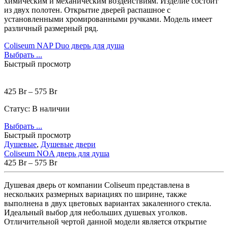
Душевая кабина с ванной
(2)
химическим и механическим воздействиям. Изделие состоит
из двух полотен. Открытие дверей распашное с
Душевые поддоны
(42)
установленными хромированными ручками. Модель имеет
Душевые системы
(20)
различный размерный ряд.
Душевые двери
(12)
Душевые уголки
(34)
Coliseum NAP Duo дверь для душа
Душевые шторки
(0)
Выбрать ...
Керамика
(195)
Быстрый просмотр
Биде
(23)
Комплекты (подвесное биде +
инсталляция)
(4)
425
Br
–
575
Br
Напольные
(8)
Подвесные
(11)
Статус:
В наличии
Умывальники и раковины
(54)
Врезные
(1)
Мебельные
(4)
Выбрать ...
Накладные
(34)
Напольные
(4)
Быстрый просмотр
Настенные и подвесные
(4)
Душевые
,
Душевые двери
На пьедесталах
(7)
Coliseum NOA дверь для душа
Унитазы
(118)
425
Br
–
575
Br
Комплектующие
(0)
Инсталляции для унитазов
(7)
Душевая дверь от компании Coliseum представлена в
Комплекты (подвесной унитаз +
нескольких размерных вариациях по ширине, также
инсталляция)
(20)
выполнена в двух цветовых вариантах закаленного стекла.
Комплекты (приставной унитаз +
Идеальный выбор для небольших душевых уголков.
инсталляция)
(4)
Отличительной чертой данной модели является открытие