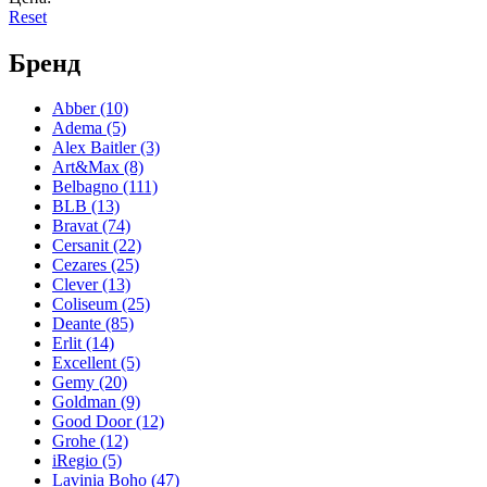
Reset
Бренд
Abber
(10)
Adema
(5)
Alex Baitler
(3)
Art&Max
(8)
Belbagno
(111)
BLB
(13)
Bravat
(74)
Cersanit
(22)
Cezares
(25)
Clever
(13)
Coliseum
(25)
Deante
(85)
Erlit
(14)
Excellent
(5)
Gemy
(20)
Goldman
(9)
Good Door
(12)
Grohe
(12)
iRegio
(5)
Lavinia Boho
(47)