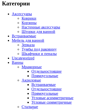
Категории
Ценовой фильтр
Аксессуары
Brands
+
Коврики
Корзины
Настенные аксессуары
Abber
(10)
Шторки для ванной
Adema
(5)
Встраиваемые
Alex Baitler
(3)
Мебель для ванной
Art&Max
(8)
Зеркала
Belbagno
(111)
Тумбы под раковину
BLB
(13)
Шкафчики и пеналы
Bravat
(74)
Uncategorized
Cersanit
(22)
Ванны
Cezares
(25)
Мраморные
Отдельностоящие
Clever
(13)
Прямоугольные
Coliseum
(25)
Акриловые
Deante
(85)
Встраиваемые
Erlit
(14)
Отдельностоящие
Excellent
(5)
Прямоугольные
Gemy
(20)
Угловые асимметричные
Goldman
(9)
Угловые симметричные
Good Door
(12)
Стальные