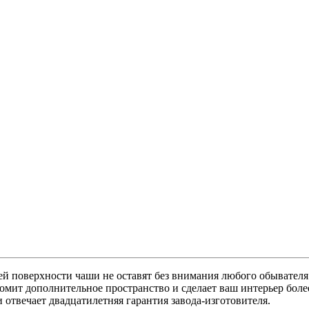
ксессуары
(1)
Шторки для ванной
(15)
афчики и пеналы
(6)
ые
(2)
е
(40)
Прямоугольные
(19)
Угловые асимметричные
(5)
Уг
й поверхности чаши не оставят без внимания любого обывателя
ономит дополнительное пространство и сделает ваш интерьер бо
 отвечает двадцатилетняя гарантия завода-изготовителя.