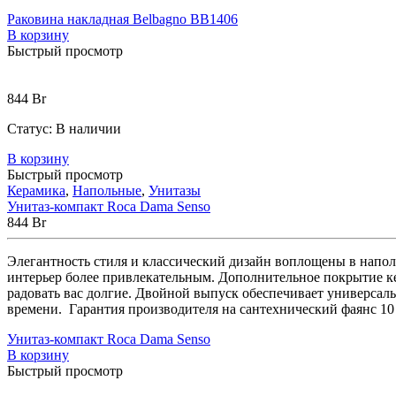
Отдельностоящие
(3)
Раковина накладная Belbagno BB1406
Комплектующие для ванн
(50)
В корзину
Каркасы для ванн
(3)
Душевые што
Быстрый просмотр
Гидромассажные системы
(19)
Аэромассаж
(14)
Гидромассаж
(19)
844
Br
Гидромассажные ванны
(19)
Душевые
(164)
Статус:
В наличии
Душевая стенка
(4)
Душевые трапы
(5)
Душевые уголки
(34)
Душевые шторки
(0
В корзину
Керамика
(195)
Быстрый просмотр
Керамика
,
Напольные
,
Унитазы
Биде
(23)
Унитаз-компакт Roca Dama Senso
Комплекты (подвесное биде + инстал
844
Br
Умывальники и раковины
(54)
Врезные
(1)
Мебельные
(4)
Накл
Элегантность стиля и классический дизайн воплощены в напол
Унитазы
(118)
интерьер более привлекательным. Дополнительное покрытие ке
Комплектующие
(0)
Инсталляции д
радовать вас долгие. Двойной выпуск обеспечивает универсаль
Напольные
(40)
Подвесные
(40)
времени. Гарантия производителя на сантехнический фаянс 10 
Смесители
(166)
Смесители для гигиенического душа
(6)
Унитаз-компакт Roca Dama Senso
Смесители для умывальника
(39)
Душев
В корзину
Быстрый просмотр
Цена