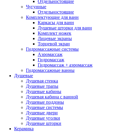
Grohe
(12)
Отдельностоящие
Чугунные
iRegio
(5)
Отдельностоящие
Lavinia Boho
(47)
Комплектующие для ванн
Lavinia Boho Set
(0)
Каркасы для ванн
Niagara
(34)
Душевые шторки для ванн
Roca
(31)
Комплект ножек
WasserKraft
(59)
Лицевые экраны
Wotte
(2)
Торцевой экран
Ваннбок
(12)
Гидромассажные системы
Метакам
(48)
Аэромассаж
Гидромассаж
Универсал
(8)
Гидромассаж + аэромассаж
Гидромассажные ванны
Душевые
Душевая стенка
Душевые трапы
Душевые кабины
Душевая кабина с ванной
Душевые поддоны
Душевые системы
Душевые двери
Душевые уголки
Душевые шторки
Керамика