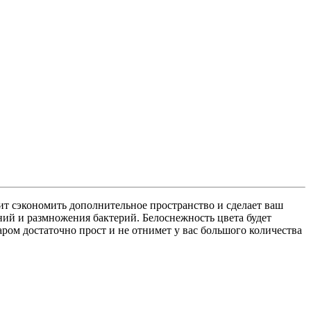
Торцевой экран
(1)
ые поддоны
(42)
Душевые системы
(20)
Душевые двери
(12)
пьедесталах
(7)
ит сэкономить дополнительное пространство и сделает ваш
ий и размножения бактерий. Белоснежность цвета будет
(20)
Комплекты (приставной унитаз + инсталляция)
(4)
ром достаточно прост и не отнимет у вас большого количества
и для душа
(54)
Смесители для кухни
(38)