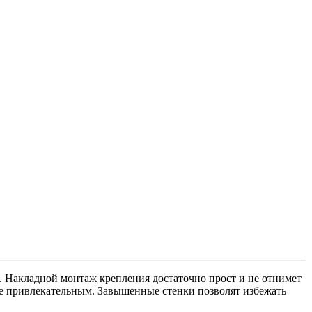
ловые симметричные
(13)
. Накладной монтаж крепления достаточно прост и не отнимет
лее привлекательным. Завышенные стенки позволят избежать