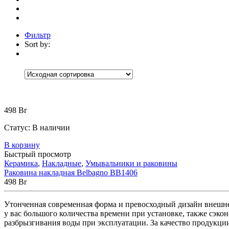
Фильтр
Sort by:
Категории
Категории
Категории
+
Аксессуары
(30)
Коврики
(5)
Корзины
(9)
Настенные а
498
Br
Встраиваемые
(1)
Мебель для ванной
(13)
Статус:
В наличии
Зеркала
(1)
Тумбы под раковину
(5)
Шк
В корзину
Без рубрики
(0)
Быстрый просмотр
Ванны
(174)
Керамика
,
Накладные
,
Умывальники и раковины
Мраморные
(4)
Раковина накладная Belbagno BB1406
Отдельностоящие
(4)
Прямоугольн
498
Br
Акриловые
(82)
Встраиваемые
(1)
Отдельностоящи
Утонченная современная форма и превосходный дизайн внешне
Стальные
(10)
у вас большого количества времени при установке, также сэк
Отдельностоящие
(4)
разбрызгивания воды при эксплуатации. За качество продукции
Чугунные
(28)