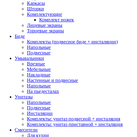
Каркасы
Шторки
Комплектующие
Комплект ножек
Лицевые экраны
Торцевые экраны
Биде
Комплекты (подвесное биде + инсталяции)
Напольные
Подвесные
Умывальники
Врезные
Мебельные
Накладные
Настенные и подвесные
Напольные
На пьедесталах
Унитазы
Напольные
Подвесные
Инсталяции
Комплекты: унитаз подвесной + инсталяция
Комплекты: унитаз приставной + инсталяция
Смесители
Для кухни