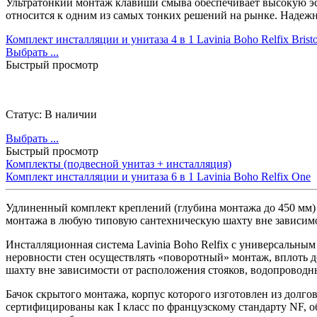
Ультратонкий монтаж клавиши смыва обеспечивает высокую эсте
относится к одним из самых тонких решений на рынке. Надежн
Комплект инсталляции и унитаза 4 в 1 Lavinia Boho Relfix Bristo
Выбрать ...
Быстрый просмотр
Статус:
В наличии
Выбрать ...
Быстрый просмотр
Комплекты (подвесной унитаз + инсталляция)
Комплект инсталляции и унитаза 6 в 1 Lavinia Boho Relfix One
Удлиненный комплект креплений (глубина монтажа до 450 мм)
монтажа в любую типовую сантехническую шахту вне зависимо
Инсталляционная система Lavinia Boho Relfix c универсальным
неровности стен осуществлять «поворотный» монтаж, вплоть 
шахту вне зависимости от расположения стояков, водопровод
Бачок скрытого монтажа, корпус которого изготовлен из дол
сертифицированы как I класс по французскому стандарту NF, 