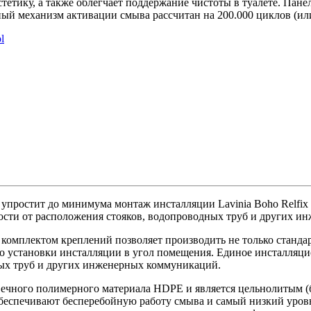
тику, а также облегчает поддержание чистоты в туалете. Панел
ый механизм активации смыва рассчитан на 200.000 циклов (или
l
 упростит до минимума монтаж инсталляции Lavinia Boho Relfi
сти от расположения стояков, водопроводных труб и других и
 комплектом креплений позволяет производить не только станда
до установки инсталляции в угол помещения. Единое инсталля
ных труб и других инженерных коммуникаций.
говечного полимерного материала HDPE и является цельнолитым
обеспечивают бесперебойную работу смыва и самый низкий уровнь