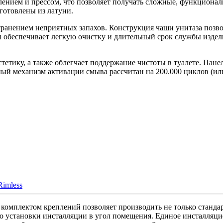
лением и прессом, что позволяет получать сложные, функциона
готовлены из латуни.
анением неприятных запахов. Конструкция чаши унитаза позвол
 обеспечивает легкую очистку и длительный срок службы издели
тику, а также облегчает поддержание чистоты в туалете. Панел
ый механизм активации смыва рассчитан на 200.000 циклов (или
Rimless
 комплектом креплений позволяет производить не только станда
до установки инсталляции в угол помещения. Единое инсталля