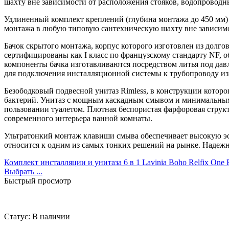
шахту вне зависимости от расположения стояков, водопровод
Удлиненный комплект креплений (глубина монтажа до 450 мм)
монтажа в любую типовую сантехническую шахту вне зависимо
Бачок скрытого монтажа, корпус которого изготовлен из дол
сертифицированы как I класс по французскому стандарту NF, 
компоненты бачка изготавливаются посредством литья под дав
для подключения инсталляционной системы к трубопроводу из
Безободковый подвесной унитаз Rimless, в конструкции котор
бактерий. Унитаз с мощным каскадным смывом и минимальным 
пользовании туалетом. Плотная беспористая фарфоровая струк
современного интерьера ванной комнаты.
Ультратонкий монтаж клавиши смыва обеспечивает высокую эсте
относится к одним из самых тонких решений на рынке. Надежн
Комплект инсталляции и унитаза 6 в 1 Lavinia Boho Relfix One 
Выбрать ...
Быстрый просмотр
Статус:
В наличии