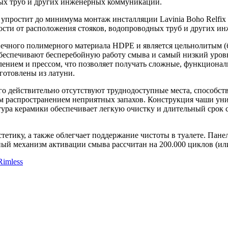
ных труб и других инженерных коммуникаций.
 упростит до минимума монтаж инсталляции Lavinia Boho Relfi
сти от расположения стояков, водопроводных труб и других и
говечного полимерного материала HDPE и является цельнолитым
обеспечивают бесперебойную работу смыва и самый низкий уровнь
лением и прессом, что позволяет получать сложные, функциона
готовлены из латуни.
ого действительно отсутствуют труднодоступные места, способ
распространением неприятных запахов. Конструкция чаши унит
тура керамики обеспечивает легкую очистку и длительный срок с
тику, а также облегчает поддержание чистоты в туалете. Панел
ый механизм активации смыва рассчитан на 200.000 циклов (или
Rimless