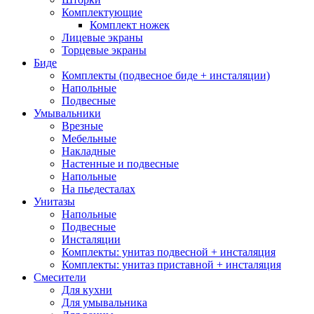
Комплектующие
Комплект ножек
Лицевые экраны
Торцевые экраны
Биде
Комплекты (подвесное биде + инсталяции)
Напольные
Подвесные
Умывальники
Врезные
Мебельные
Накладные
Настенные и подвесные
Напольные
На пьедесталах
Унитазы
Напольные
Подвесные
Инсталяции
Комплекты: унитаз подвесной + инсталяция
Комплекты: унитаз приставной + инсталяция
Смесители
Для кухни
Для умывальника