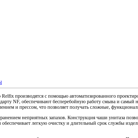
+
Цена
l
o Relfix производятся с помощью автоматизированного проектир
дарту NF, обеспечивают бесперебойную работу смыва и самый ни
лением и прессом, что позволяет получать сложные, функциона
анением неприятных запахов. Конструкция чаши унитаза позвол
 обеспечивает легкую очистку и длительный срок службы издели