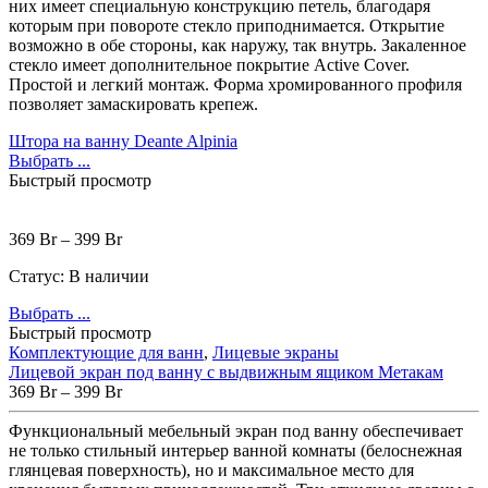
них
имеет
специальную
конструкцию
петель
,
благодаря
которым
при
повороте
стекло
приподнимается
.
Открытие
возможно
в
обе
стороны
,
как
наружу
,
так
внутрь
.
Закаленное
стекло
имеет
дополнительное
покрытие
Active
Cover
.
Простой
и
легкий
монтаж
.
Форма
хромированного
профиля
позволяет
замаскировать
крепеж
.
Штора на ванну Deante Alpinia
Выбрать ...
Быстрый просмотр
369
Br
–
399
Br
Статус:
В наличии
Выбрать ...
Быстрый просмотр
Комплектующие для ванн
,
Лицевые экраны
Лицевой экран под ванну с выдвижным ящиком Метакам
369
Br
–
399
Br
Функциональный мебельный экран под ванну обеспечивает
не только стильный интерьер ванной комнаты (белоснежная
глянцевая поверхность), но и максимальное место для