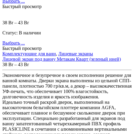
Выбрать ...
Быстрый просмотр
38
Br
–
43
Br
Статус:
В наличии
Выбрать ...
Быстрый просмотр
Комплектующие для ванн
,
Лицевые экраны
Лицевой экран под ванну Метакам Кварт (зеленый иней)
38
Br
–
43
Br
Экономичное и безупречное в своем исполнении решение для
ванной комнаты. Дверки экрана выполнены из цельной СПП-
панели, плотностью 700 гр/кв.м, а декор – высококачественная
УФ-печать, что обеспечивает 100% влагостойкость,
долговечность изделия и яркость изображения.
Идеально точный раскрой дверок, выполненный на
высокоточном бельгийском плоттере компании AGFA,
обеспечивает плавное и бесшумное скольжение дверок при
эксплуатации. Специально разработанный для экранов под
ванну запатентованный четырехкамерный ПВХ профиль
PLASICLINE в сочетании с алюминиевыми вертикальными