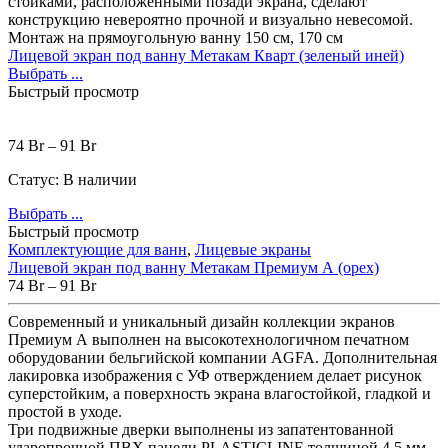
стойками, расположенными позади экрана, сделают
конструкцию невероятно прочной и визуально невесомой.
Монтаж на прямоугольную ванну 150 см, 170 см
Лицевой экран под ванну Метакам Кварт (зеленый иней)
Выбрать ...
Быстрый просмотр
74
Br
–
91
Br
Статус:
В наличии
Выбрать ...
Быстрый просмотр
Комплектующие для ванн
,
Лицевые экраны
Лицевой экран под ванну Метакам Премиум А (орех)
74
Br
–
91
Br
Современный и уникальный дизайн коллекции экранов
Премиум А выполнен на высокотехнологичном печатном
оборудовании бельгийской компании AGFA. Дополнительная
лакировка изображения с УФ отверждением делает рисунок
суперстойким, а поверхность экрана влагостойкой, гладкой и
простой в уходе.
Три подвижные дверки выполнены из запатентованной
ударопрочной ПВХ панели PLASTICLINE толщиной 4,5 мм,