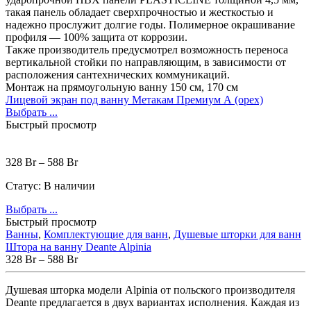
такая панель обладает сверхпрочностью и жесткостью и
надежно прослужит долгие годы. Полимерное окрашивание
профиля — 100% защита от коррозии.
Также производитель предусмотрел возможность переноса
вертикальной стойки по направляющим, в зависимости от
расположения сантехнических коммуникаций.
Монтаж на прямоугольную ванну 150 см, 170 см
Лицевой экран под ванну Метакам Премиум А (орех)
Выбрать ...
Быстрый просмотр
328
Br
–
588
Br
Статус:
В наличии
Выбрать ...
Быстрый просмотр
Ванны
,
Комплектующие для ванн
,
Душевые шторки для ванн
Штора на ванну Deante Alpinia
328
Br
–
588
Br
Душевая
шторка
модели
Alpinia
от
польского
производителя
Deante
предлагается
в
двух
вариантах
исполнения
.
Каждая
из