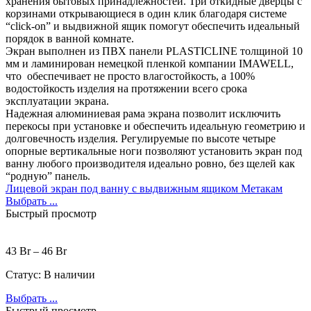
хранения бытовых принадлежностей. Три откидные дверцы с
корзинами открывающиеся в один клик благодаря системе
“click-on” и выдвижной ящик помогут обеспечить идеальный
порядок в ванной комнате.
Экран выполнен из ПВХ панели PLASTICLINE толщиной 10
мм и ламинирован немецкой пленкой компании IMAWELL,
что обеспечивает не просто влагостойкость, а 100%
водостойкость изделия на протяжении всего срока
эксплуатации экрана.
Надежная алюминиевая рама экрана позволит исключить
перекосы при установке и обеспечить идеальную геометрию и
долговечность изделия. Регулируемые по высоте четыре
опорные вертикальные ноги позволяют установить экран под
ванну любого производителя идеально ровно, без щелей как
“родную” панель.
Лицевой экран под ванну с выдвижным ящиком Метакам
Выбрать ...
Быстрый просмотр
43
Br
–
46
Br
Статус:
В наличии
Выбрать ...
Быстрый просмотр