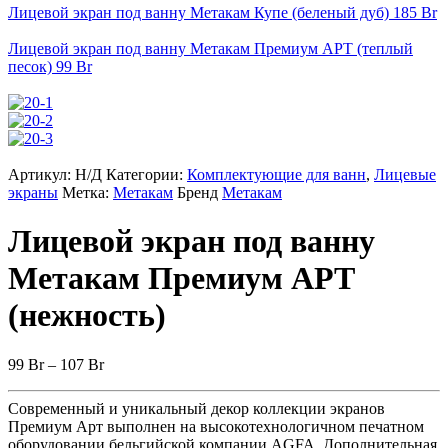
Лицевой экран под ванну Метакам Купе (беленый дуб)
185
Br
Лицевой экран под ванну Метакам Премиум АРТ (теплый
песок)
99
Br
Артикул:
Н/Д
Категории:
Комплектующие для ванн
,
Лицевые
экраны
Метка:
Метакам
Бренд
Метакам
Лицевой экран под ванну
Метакам Премиум АРТ
(нежность)
99
Br
–
107
Br
Современный и уникальный декор коллекции экранов
Премиум Арт выполнен на высокотехнологичном печатном
оборудовании бельгийской компании AGFA. Дополнительная