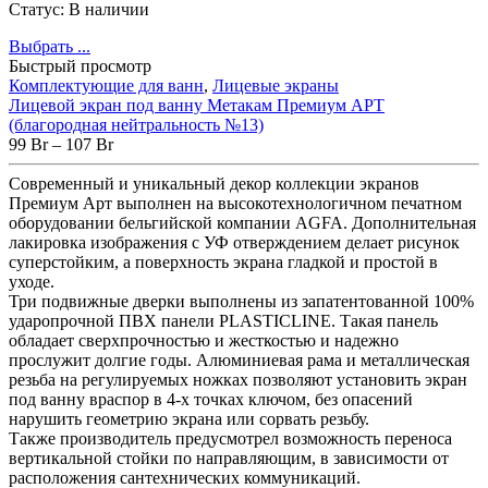
Статус:
В наличии
Выбрать ...
Быстрый просмотр
Комплектующие для ванн
,
Лицевые экраны
Лицевой экран под ванну Метакам Премиум АРТ
(благородная нейтральность №13)
99
Br
–
107
Br
Современный и уникальный декор коллекции экранов
Премиум Арт выполнен на высокотехнологичном печатном
оборудовании бельгийской компании AGFA. Дополнительная
лакировка изображения с УФ отверждением делает рисунок
суперстойким, а поверхность экрана гладкой и простой в
уходе.
Три подвижные дверки выполнены из запатентованной 100%
ударопрочной ПВХ панели PLASTICLINE. Такая панель
обладает сверхпрочностью и жесткостью и надежно
прослужит долгие годы. Алюминиевая рама и металлическая
резьба на регулируемых ножках позволяют установить экран
под ванну враспор в 4-х точках ключом, без опасений
нарушить геометрию экрана или сорвать резьбу.
Также производитель предусмотрел возможность переноса
вертикальной стойки по направляющим, в зависимости от
расположения сантехнических коммуникаций.