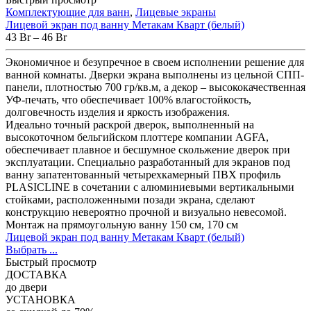
Комплектующие для ванн
,
Лицевые экраны
Лицевой экран под ванну Метакам Кварт (белый)
43
Br
–
46
Br
Экономичное и безупречное в своем исполнении решение для
ванной комнаты. Дверки экрана выполнены из цельной СПП-
панели, плотностью 700 гр/кв.м, а декор – высококачественная
УФ-печать, что обеспечивает 100% влагостойкость,
долговечность изделия и яркость изображения.
Идеально точный раскрой дверок, выполненный на
высокоточном бельгийском плоттере компании AGFA,
обеспечивает плавное и бесшумное скольжение дверок при
эксплуатации. Специально разработанный для экранов под
ванну запатентованный четырехкамерный ПВХ профиль
PLASICLINE в сочетании с алюминиевыми вертикальными
стойками, расположенными позади экрана, сделают
конструкцию невероятно прочной и визуально невесомой.
Монтаж на прямоугольную ванну 150 см, 170 см
Лицевой экран под ванну Метакам Кварт (белый)
Выбрать ...
Быстрый просмотр
ДОСТАВКА
до двери
УСТАНОВКА