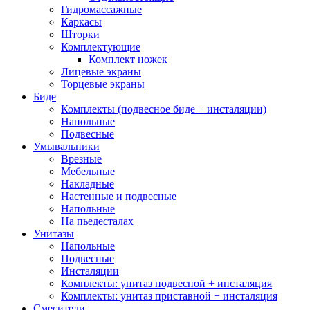
Гидромассажные
Каркасы
Шторки
Комплектующие
Комплект ножек
Лицевые экраны
Торцевые экраны
Биде
Комплекты (подвесное биде + инсталяции)
Напольные
Подвесные
Умывальники
Врезные
Мебельные
Накладные
Настенные и подвесные
Напольные
На пьедесталах
Унитазы
Напольные
Подвесные
Инсталяции
Комплекты: унитаз подвесной + инсталяция
Комплекты: унитаз приставной + инсталяция
Смесители