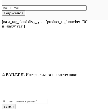
[nasa_tag_cloud disp_type="product_tag" number="0"
is_ajax="yes"]
©
ВАН.БЕЛ
- Интернет-магазин сантехники
Search
here