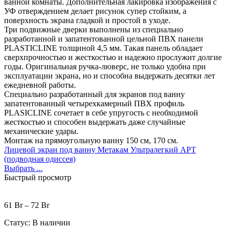
ванной комнаты. Дополнительная лакировка изображения с
УФ отверждением делает рисунок супер стойким, а
поверхность экрана гладкой и простой в уходе.
Три подвижные дверки выполнены из специально
разработанной и запатентованной цельной ПВХ панели
PLASTICLINE толщиной 4,5 мм. Такая панель обладает
сверхпрочностью и жесткостью и надежно прослужит долгие
годы. Оригинальная ручка-люверс, не только удобна при
эксплуатации экрана, но и способна выдержать десятки лет
ежедневной работы.
Специально разработанный для экранов под ванну
запатентованный четырехкамерный ПВХ профиль
PLASICLINE сочетает в себе упругость с необходимой
жесткостью и способен выдержать даже случайные
механические удары.
Монтаж на прямоугольную ванну 150 см, 170 см.
Лицевой экран под ванну Метакам Ультралегкий АРТ
(подводная одиссея)
Выбрать ...
Быстрый просмотр
61
Br
–
72
Br
Статус:
В наличии