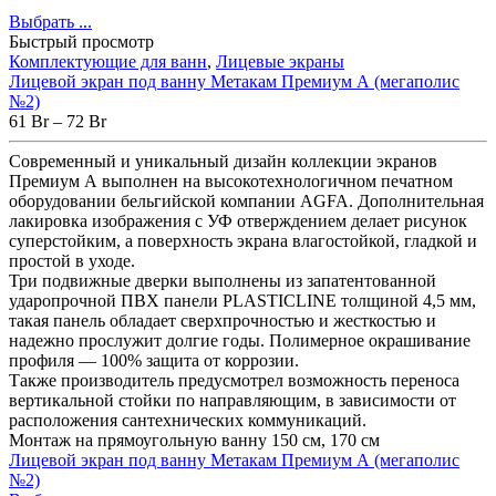
Выбрать ...
Быстрый просмотр
Комплектующие для ванн
,
Лицевые экраны
Лицевой экран под ванну Метакам Премиум А (мегаполис
№2)
61
Br
–
72
Br
Современный и уникальный дизайн коллекции экранов
Премиум А выполнен на высокотехнологичном печатном
оборудовании бельгийской компании AGFA. Дополнительная
лакировка изображения с УФ отверждением делает рисунок
суперстойким, а поверхность экрана влагостойкой, гладкой и
простой в уходе.
Три подвижные дверки выполнены из запатентованной
ударопрочной ПВХ панели PLASTICLINE толщиной 4,5 мм,
такая панель обладает сверхпрочностью и жесткостью и
надежно прослужит долгие годы. Полимерное окрашивание
профиля — 100% защита от коррозии.
Также производитель предусмотрел возможность переноса
вертикальной стойки по направляющим, в зависимости от
расположения сантехнических коммуникаций.
Монтаж на прямоугольную ванну 150 см, 170 см
Лицевой экран под ванну Метакам Премиум А (мегаполис
№2)