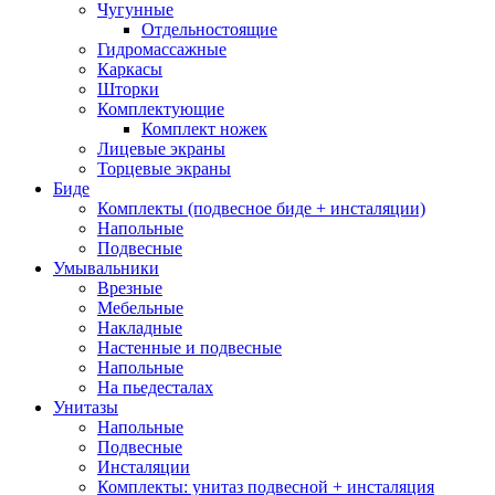
Чугунные
Отдельностоящие
Гидромассажные
Каркасы
Шторки
Комплектующие
Комплект ножек
Лицевые экраны
Торцевые экраны
Биде
Комплекты (подвесное биде + инсталяции)
Напольные
Подвесные
Умывальники
Врезные
Мебельные
Накладные
Настенные и подвесные
Напольные
На пьедесталах
Унитазы
Напольные
Подвесные
Инсталяции
Комплекты: унитаз подвесной + инсталяция