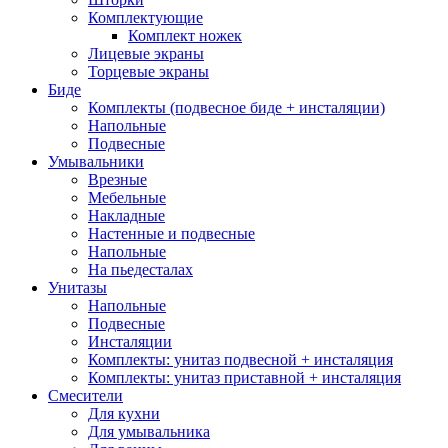
Комплектующие
Комплект ножек
Лицевые экраны
Торцевые экраны
Биде
Комплекты (подвесное биде + инсталяции)
Напольные
Подвесные
Умывальники
Врезные
Мебельные
Накладные
Настенные и подвесные
Напольные
На пьедесталах
Унитазы
Напольные
Подвесные
Инсталяции
Комплекты: унитаз подвесной + инсталяция
Комплекты: унитаз приставной + инсталяция
Смесители
Для кухни
Для умывальника