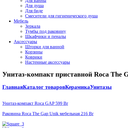
Для ванны
Для душа
Для биде
Смесители для гигиенического душа
Мебель
Зеркала
Тумбы под раковину
Шкафчики и пеналы
Аксессуары
Шторки для ванной
Корзины
Коврики
Настенные аксессуары
Унитаз-компакт приставной Roca The 
Главная
Каталог товаров
Керамика
Унитазы
Унитаз-компакт Roca GAP
599
Br
Раковина Roca The Gap Unik мебельная
216
Br