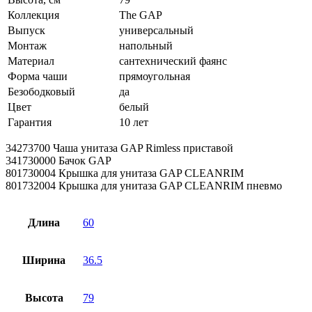
Коллекция
The GAP
Выпуск
универсальный
Монтаж
напольный
Материал
сантехнический фаянс
Форма чаши
прямоугольная
Безободковый
да
Цвет
белый
Гарантия
10 лет
34273700 Чаша унитаза GAP Rimless приставой
341730000 Бачок GAP
801730004 Крышка для унитаза GAP CLEANRIM
801732004 Крышка для унитаза GAP CLEANRIM пневмо
Длина
60
Ширина
36.5
Высота
79