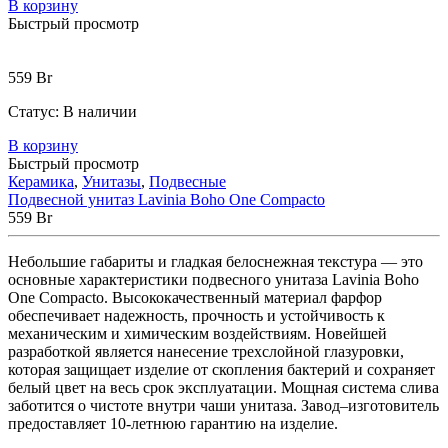
В корзину
Быстрый просмотр
559
Br
Статус:
В наличии
В корзину
Быстрый просмотр
Керамика
,
Унитазы
,
Подвесные
Подвесной унитаз Lavinia Boho One Compacto
559
Br
Небольшие
габариты
и
гладкая
белоснежная
текстура
—
это
основные
характеристики
подвесного
унитаза
Lavinia
Boho
One
Compacto
.
Высококачественный
материал
фарфор
обеспечивает
надежность
,
прочность
и
устойчивость
к
механическим
и
химическим
воздействиям
.
Новейшей
разработкой
является
нанесение
трехслойной
глазуровки
,
которая
защищает
изделие
от
скопления
бактерий
и
сохраняет
белый
цвет
на
весь
срок
эксплуатации
.
Мощная
система
слива
заботится
о
чистоте
внутри
чаши
унитаза
.
Завод
–
изготовитель
предоставляет 10-летнюю
гарантию
на
изделие
.