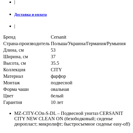
|
Доставка и оплата
|
Бренд
Cersanit
Страна-производитель
Польша/Украина/Германия/Румыния
Длина, см
53
Ширина, см
37
Высота, см
35.5
Коллекция
CITY
Материал
фарфор
Монтаж
подвесной
Форма чаши
овальная
Цвет
белый
Гарантия
10 лет
MZ-CITY-COn-S-DL – Подвесной унитаз CERSANIT
CITY NEW CLEAN ON (безободковый; сиденье
дюропласт; микролифт; быстросъемное сиденье easy-off)