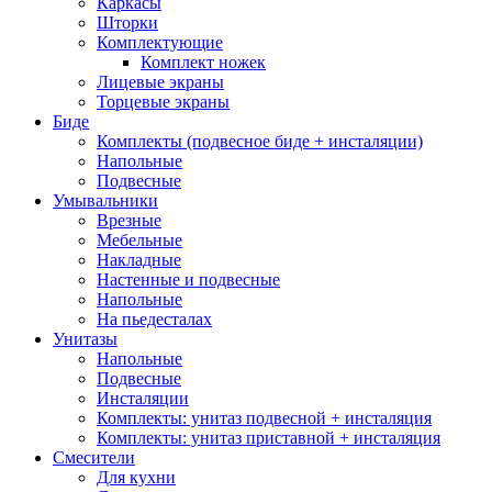
Каркасы
Шторки
Комплектующие
Комплект ножек
Лицевые экраны
Торцевые экраны
Биде
Комплекты (подвесное биде + инсталяции)
Напольные
Подвесные
Умывальники
Врезные
Мебельные
Накладные
Настенные и подвесные
Напольные
На пьедесталах
Унитазы
Напольные
Подвесные
Инсталяции
Комплекты: унитаз подвесной + инсталяция
Комплекты: унитаз приставной + инсталяция
Смесители
Для кухни