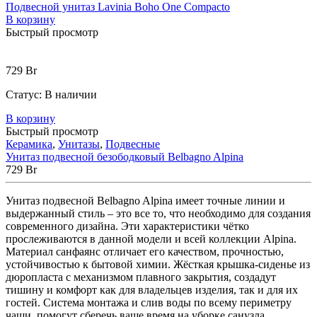
Подвесной унитаз Lavinia Boho One Compacto
В корзину
Быстрый просмотр
729
Br
Статус:
В наличии
В корзину
Быстрый просмотр
Керамика
,
Унитазы
,
Подвесные
Унитаз подвесной безободковый Belbagno Alpina
729
Br
Унитаз
подвесной
Belbagno
Alpina
имеет
точные
линии
и
выдержанный
стиль
–
это
все
то
,
что
необходимо
для
создания
современного
дизайна
.
Эти
характеристики
чётко
прослеживаются
в
данной
модели
и
всей
коллекции
Alpina
.
Материал
санфаянс
отличает
его
качеством
,
прочностью
,
устойчивостью
к
бытовой
химии
.
Жёсткая
крышка-сиденье
из
дюропласта
с
механизмом
плавного
закрытия
,
создадут
тишину
и
комфорт
как
для
владельцев
изделия
,
так
и
для
их
гостей
.
Система
монтажа
и
слив
воды
по
всему
периметру
чаши
,
помогут
сберечь
ваше
время
на
уборке
санузла
.