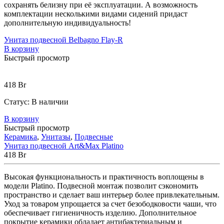
сохранять
белизну
при
её
эксплуатации
. А возможность
комплектации несколькими видами сидений придаст
дополнительную индивидуальность!
Унитаз подвесной Belbagno Flay-R
В корзину
Быстрый просмотр
418
Br
Статус:
В наличии
В корзину
Быстрый просмотр
Керамика
,
Унитазы
,
Подвесные
Унитаз подвесной Art&Max Platino
418
Br
Высокая функциональность и практичность воплощены в
модели Platino. Подвесной монтаж позволит сэкономить
пространство и сделает ваш интерьер более привлекательным.
Уход за товаром упрощается за счет безободковости чаши, что
обеспечивает гигиеничность изделию. Дополнительное
покрытие керамики обладает антибактериальным и