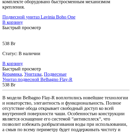
комплекте оборудовано быстросменным механизмом
крепления.
Подвесной унитаз Lavinia Boho One
В корзину
Быстрый просмотр
538
Br
Статус:
В наличии
В корзину
Быстрый просмотр
Керамика
,
Унитазы
,
Подвесные
Унитаз подвесной Belbagno Flay-R
538
Br
В
модели
Belbagno
Flay-R
воплотились
новейшие
технологии
и
новаторство
,
элегантность
и
функциональность
.
Полное
отсутствие
обода
открывает
свободный
доступ
ко
всей
внутренней
поверхности
чаши
.
Особенностью
конструкции
является
оснащение
его
системой
“
антивсплеск
“,
что
позволит
избежать
разбрызгивания
воды
при
использовании
,
а
смыв
по
всему
периметру
будет
поддерживать
чистоту
и