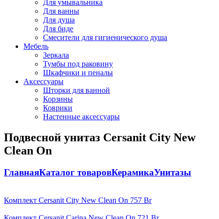
Для умывальника
Для ванны
Для душа
Для биде
Смесители для гигиенического душа
Мебель
Зеркала
Тумбы под раковину
Шкафчики и пеналы
Аксессуары
Шторки для ванной
Корзины
Коврики
Настенные аксессуары
Подвесной унитаз Cersanit City New
Clean On
Главная
Каталог товаров
Керамика
Унитазы
Комплект Cersanit City New Clean On
757
Br
Комплект Cersanit Carina New Clean On
721
Br