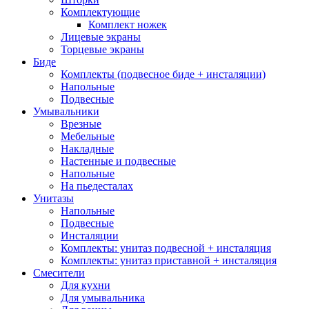
Комплектующие
Комплект ножек
Лицевые экраны
Торцевые экраны
Биде
Комплекты (подвесное биде + инсталяции)
Напольные
Подвесные
Умывальники
Врезные
Мебельные
Накладные
Настенные и подвесные
Напольные
На пьедесталах
Унитазы
Напольные
Подвесные
Инсталяции
Комплекты: унитаз подвесной + инсталяция
Комплекты: унитаз приставной + инсталяция
Смесители
Для кухни
Для умывальника