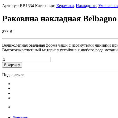
Артикул:
BB1334
Категории:
Керамика
,
Накладные
,
Умывальни
Раковина накладная Belbagno
277
Br
Великолепная овальная форма чаши с изогнутыми линиями при
Высококачественный материал устойчив к любого рода механич
В корзину
Поделиться:
Описание