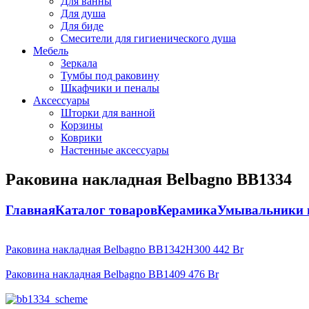
Для ванны
Для душа
Для биде
Смесители для гигиенического душа
Мебель
Зеркала
Тумбы под раковину
Шкафчики и пеналы
Аксессуары
Шторки для ванной
Корзины
Коврики
Настенные аксессуары
Раковина накладная Belbagno BB1334
Главная
Каталог товаров
Керамика
Умывальники 
Раковина накладная Belbagno BB1342H300
442
Br
Раковина накладная Belbagno BB1409
476
Br