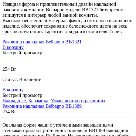
Изящная форма и привлекательный дизайн накладной
раковины компании Belbagno модели ВВ1321 безупречно
впишутся в интерьер любой ванной комнаты.
Высококачественный материал фаянс, из которого выполнено
изделие, обеспечит сохранение белоснежного цвета на весь
срок эксплуатации. Гарантия завода-изготовителя 25 лет.
Раковина накладная Belbagno BB1321
В корзину
Быстрый просмотр
254
Br
Статус:
В наличии
В корзину
Быстрый просмотр
Накладные
,
Керамика
,
Умывальники и раковины
Раковина накладная Belbagno BB1389
254
Br
Овальная форма чаши с утонченными завышенными
стенками придают утонченность модели ВВ1389 накладной
раковины компании BelBagno. Изделие прекрасно подойдёт