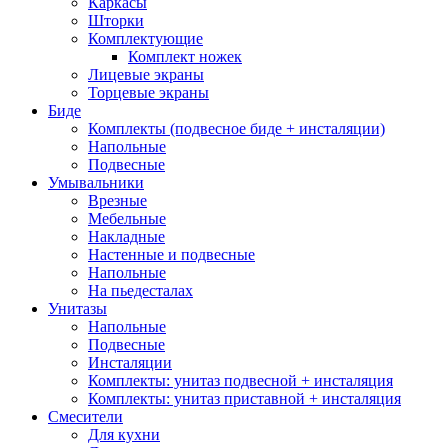
Каркасы
Шторки
Комплектующие
Комплект ножек
Лицевые экраны
Торцевые экраны
Биде
Комплекты (подвесное биде + инсталяции)
Напольные
Подвесные
Умывальники
Врезные
Мебельные
Накладные
Настенные и подвесные
Напольные
На пьедесталах
Унитазы
Напольные
Подвесные
Инсталяции
Комплекты: унитаз подвесной + инсталяция
Комплекты: унитаз приставной + инсталяция
Смесители
Для кухни