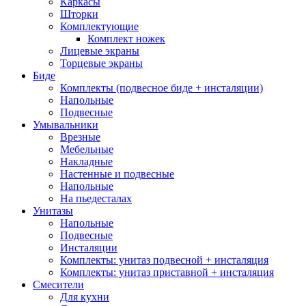
Каркасы
Шторки
Комплектующие
Комплект ножек
Лицевые экраны
Торцевые экраны
Биде
Комплекты (подвесное биде + инсталяции)
Напольные
Подвесные
Умывальники
Врезные
Мебельные
Накладные
Настенные и подвесные
Напольные
На пьедесталах
Унитазы
Напольные
Подвесные
Инсталяции
Комплекты: унитаз подвесной + инсталяция
Комплекты: унитаз приставной + инсталяция
Смесители
Для кухни