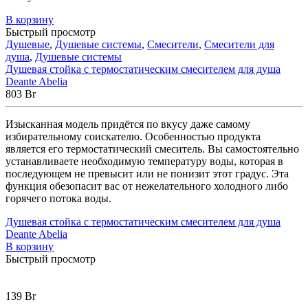
В корзину
Быстрый просмотр
Душевые
,
Душевые системы
,
Смесители
,
Смесители для
душа
,
Душевые системы
Душевая стойка с термостатическим смесителем для душа
Deante Abelia
803
Br
Изысканная модель придётся по вкусу даже самому
избирательному соискателю. Особенностью продукта
является его термостатический смеситель. Вы самостоятельно
устанавливаете необходимую температуру воды, которая в
последующем не превысит или не понизит этот градус. Эта
функция обезопасит вас от нежелательного холодного либо
горячего потока воды.
Душевая стойка с термостатическим смесителем для душа
Deante Abelia
В корзину
Быстрый просмотр
139
Br