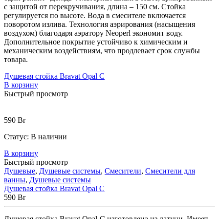
с защитой от перекручивания, длина – 150 см. Стойка
регулируется по высоте. Вода в смесителе включается
поворотом излива. Технология аэрирования (насыщения
воздухом) благодаря аэратору Neoperl экономит воду.
Дополнительное покрытие устойчиво к химическим и
механическим воздействиям, что продлевает срок службы
товара.
Душевая стойка Bravat Opal C
В корзину
Быстрый просмотр
590
Br
Статус:
В наличии
В корзину
Быстрый просмотр
Душевые
,
Душевые системы
,
Смесители
,
Смесители для
ванны
,
Душевые системы
Душевая стойка Bravat Opal C
590
Br
Душевая стойка Bravat Opal-C изготовлена из латуни. Имеет