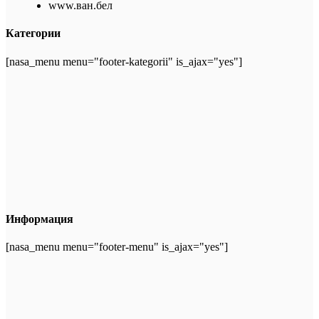
www.ван.бел
Категории
[nasa_menu menu="footer-kategorii" is_ajax="yes"]
Информация
[nasa_menu menu="footer-menu" is_ajax="yes"]