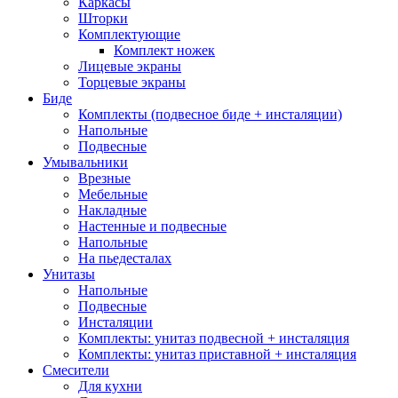
Каркасы
Шторки
Комплектующие
Комплект ножек
Лицевые экраны
Торцевые экраны
Биде
Комплекты (подвесное биде + инсталяции)
Напольные
Подвесные
Умывальники
Врезные
Мебельные
Накладные
Настенные и подвесные
Напольные
На пьедесталах
Унитазы
Напольные
Подвесные
Инсталяции
Комплекты: унитаз подвесной + инсталяция
Комплекты: унитаз приставной + инсталяция
Смесители
Для кухни