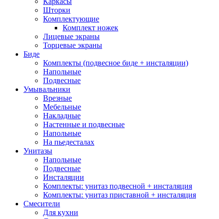
Каркасы
Шторки
Комплектующие
Комплект ножек
Лицевые экраны
Торцевые экраны
Биде
Комплекты (подвесное биде + инсталяции)
Напольные
Подвесные
Умывальники
Врезные
Мебельные
Накладные
Настенные и подвесные
Напольные
На пьедесталах
Унитазы
Напольные
Подвесные
Инсталяции
Комплекты: унитаз подвесной + инсталяция
Комплекты: унитаз приставной + инсталяция
Смесители
Для кухни