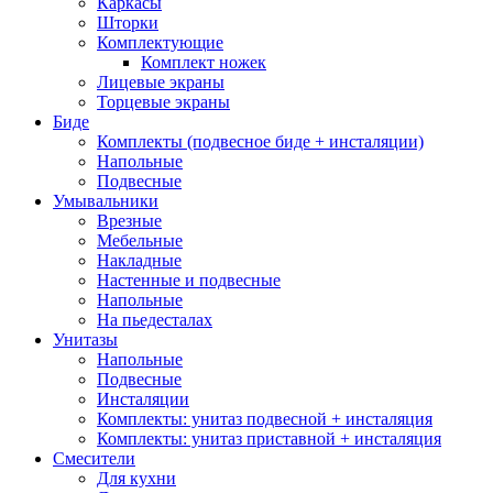
Каркасы
Шторки
Комплектующие
Комплект ножек
Лицевые экраны
Торцевые экраны
Биде
Комплекты (подвесное биде + инсталяции)
Напольные
Подвесные
Умывальники
Врезные
Мебельные
Накладные
Настенные и подвесные
Напольные
На пьедесталах
Унитазы
Напольные
Подвесные
Инсталяции
Комплекты: унитаз подвесной + инсталяция
Комплекты: унитаз приставной + инсталяция
Смесители
Для кухни