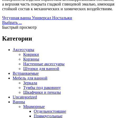
Встраиваемые
(1)
а
верхняя
часть
покрыта
гладкой
глянцевой
эмалью
,
имеющая
Отдельностоящие
(40)
стойкий
состав
к
механических
и
химических
воздействиям
.
Прямоугольные
(19)
Чугунная ванна Универсал Ностальжи
Угловые асимметричные
(5)
Выбрать ...
Угловые симметричные
(13)
Быстрый просмотр
Стальные
(10)
Отдельностоящие
(4)
Категории
Чугунные
(28)
Отдельностоящие
(3)
Аксессуары
Комплектующие для ванн
(50)
Коврики
Каркасы для ванн
(3)
Корзины
Душевые шторки для ванн
(3)
Настенные аксессуары
Комплект ножек
(1)
Шторки для ванной
Лицевые экраны
(42)
Встраиваемые
Торцевой экран
(1)
Мебель для ванной
Гидромассажные системы
(19)
Зеркала
Аэромассаж
(14)
Гидромассаж
(19)
Тумбы под раковину
Гидромассаж + аэромассаж
(14)
Шкафчики и пеналы
Uncategorized
Гидромассажные ванны
(19)
Ванны
Душевые
(164)
Мраморные
Душевая стенка
(4)
Душевые трапы
(5)
Отдельностоящие
Душевые кабины
(45)
Прямоугольные