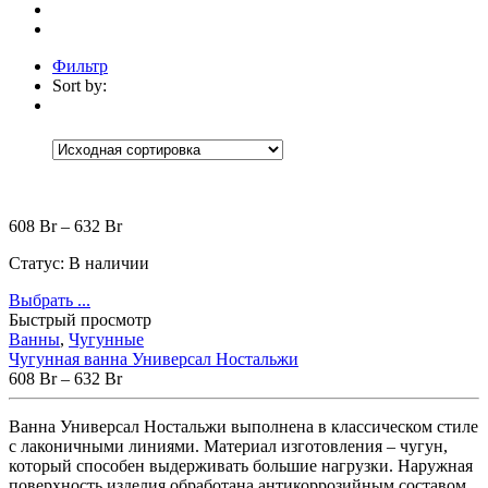
Фильтр
Sort by:
Категории
Категории
Категории
+
Аксессуары
(30)
Коврики
(5)
Корзины
(9)
608
Br
–
632
Br
Настенные аксессуары
(1)
Шторки для ванной
(15)
Статус:
В наличии
Встраиваемые
(1)
Выбрать ...
Мебель для ванной
(13)
Быстрый просмотр
Зеркала
(1)
Тумбы под раковину
(5)
Ванны
,
Чугунные
Шкафчики и пеналы
(6)
Чугунная ванна Универсал Ностальжи
Без рубрики
(0)
608
Br
–
632
Br
Ванны
(174)
Мраморные
(4)
Ванна
Универсал
Ностальжи
выполнена
в
классическом
стиле
Отдельностоящие
(4)
с
лаконичными
линиями
.
Материал
изготовления
–
чугун
,
Прямоугольные
(2)
который
способен
выдерживать
большие
нагрузки
.
Наружная
Акриловые
(82)
поверхность
изделия
обработана
антикоррозийным
составом
,