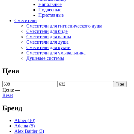
BLB
(13)
Напольные
Bravat
(74)
Подвесные
Cersanit
(22)
Приставные
Cezares
(25)
Смесители
Clever
(13)
Смесители для гигиенического душа
Coliseum
(25)
Смесители для биде
Deante
(85)
Смесители для ванны
Смесители для душа
Erlit
(14)
Смесители для кухни
Excellent
(5)
Смесители для умывальника
Gemy
(20)
Душевые системы
Goldman
(9)
Good Door
(12)
Цена
Grohe
(12)
iRegio
(5)
Lavinia Boho
(47)
Filter
Цена:
—
Lavinia Boho Set
(0)
Reset
Niagara
(34)
Roca
(31)
Бренд
WasserKraft
(59)
Wotte
(2)
Ваннбок
(12)
Abber
(10)
Метакам
(48)
Adema
(5)
Alex Baitler
(3)
Универсал
(8)