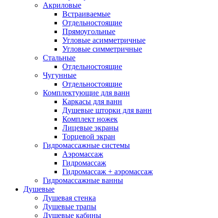
Душевая кабина с ванной
(2)
Акриловые
Душевые поддоны
(42)
Встраиваемые
Душевые системы
(20)
Отдельностоящие
Душевые двери
(12)
Прямоугольные
Душевые уголки
(34)
Угловые асимметричные
Угловые симметричные
Душевые шторки
(0)
Стальные
Керамика
(195)
Отдельностоящие
Биде
(23)
Чугунные
Комплекты (подвесное биде +
Отдельностоящие
инсталляция)
(4)
Комплектующие для ванн
Напольные
(8)
Подвесные
(11)
Каркасы для ванн
Умывальники и раковины
(54)
Душевые шторки для ванн
Врезные
(1)
Мебельные
(4)
Комплект ножек
Накладные
(34)
Напольные
(4)
Лицевые экраны
Настенные и подвесные
(4)
Торцевой экран
Гидромассажные системы
На пьедесталах
(7)
Аэромассаж
Унитазы
(118)
Гидромассаж
Комплектующие
(0)
Гидромассаж + аэромассаж
Инсталляции для унитазов
(7)
Гидромассажные ванны
Комплекты (подвесной унитаз +
Душевые
инсталляция)
(20)
Душевая стенка
Комплекты (приставной унитаз +
Душевые трапы
инсталляция)
(4)
Душевые кабины