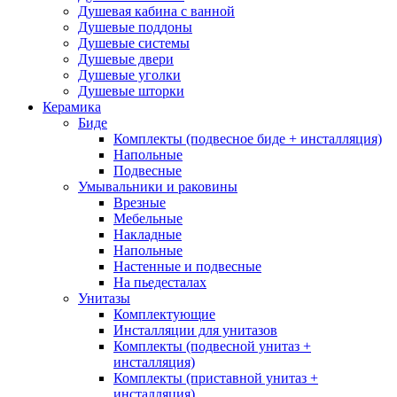
Напольные
(40)
Подвесные
(40)
Душевая кабина с ванной
Приставные
(12)
Душевые поддоны
Смесители
(166)
Душевые системы
Душевые двери
Смесители для гигиенического душа
(6)
Душевые уголки
Смесители для биде
(7)
Душевые шторки
Смесители для ванны
(40)
Керамика
Смесители для душа
(54)
Биде
Смесители для кухни
(38)
Комплекты (подвесное биде + инсталляция)
Смесители для умывальника
(39)
Напольные
Душевые системы
(26)
Подвесные
Умывальники и раковины
Цена
Врезные
Мебельные
Накладные
Ценовой фильтр
Напольные
Настенные и подвесные
Brands
+
На пьедесталах
Унитазы
Abber
(10)
Комплектующие
Adema
(5)
Инсталляции для унитазов
Alex Baitler
(3)
Комплекты (подвесной унитаз +
инсталляция)
Art&Max
(8)
Комплекты (приставной унитаз +
Belbagno
(111)
инсталляция)