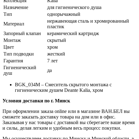
Коллекция
Kalia
Назначение
для гигиенического душа
Тип
однорычажный
нержавеющая сталь и хромированный
Материал
пластик
Запорный клапан
керамический картридж
Монтаж
скрытый
Цвет
хром
Тип подводки
жесткий
Гарантия
7 лет
Гигиенический
да
душ
BGK_034M
– Смеситель скрытого монтажа с
гигиеническим душем Deante Kalia, хром
Условия доставки по г. Минск
При оформлении заказа online или в магазине ВАН.БЕЛ вы
сможете заказать доставку товара на дом или в офис.
Заказывая у нас товары с доставкой вы сберегаете ваше время
и силы, делая легким и удобным весь процесс покупки.
Мы осуществляем доставку по Минску и Минской области, а