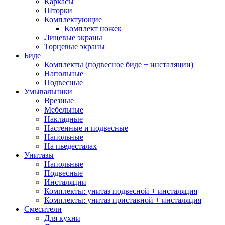
Каркасы
Шторки
Комплектующие
Комплект ножек
Лицевые экраны
Торцевые экраны
Биде
Комплекты (подвесное биде + инсталяции)
Напольные
Подвесные
Умывальники
Врезные
Мебельные
Накладные
Настенные и подвесные
Напольные
На пьедесталах
Унитазы
Напольные
Подвесные
Инсталяции
Комплекты: унитаз подвесной + инсталяция
Комплекты: унитаз приставной + инсталяция
Смесители
Для кухни