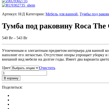
Артикул:
Н/Д
Категории:
Мебель для ванной
,
Тумбы под раков
Тумба под раковину Roca The 
540
Br
–
543
Br
Утонченным и элегантным предметом интерьера для ванной ко
наполнят его легкостью. Отсутствие опоры упрощает уборку и
внешний вид мебели на долгие годы. Имеет два варианта цвето
Цвет
Очистить
В корзину
Поделиться: