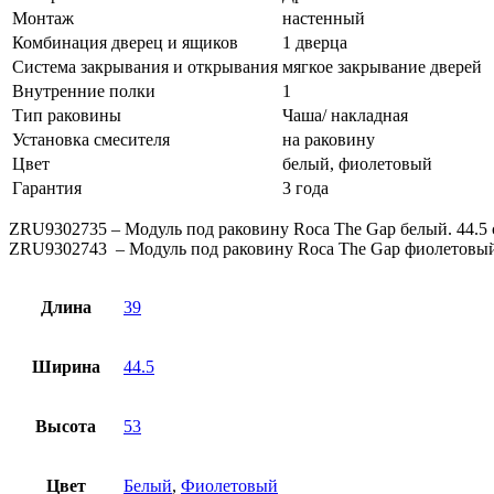
Монтаж
настенный
Комбинация дверец и ящиков
1 дверца
Система закрывания и открывания
мягкое закрывание дверей
Внутренние полки
1
Тип раковины
Чаша/ накладная
Установка смесителя
на раковину
Цвет
белый, фиолетовый
Гарантия
3 года
ZRU9302735 – Модуль под раковину Roca The Gap белый. 44.5 
ZRU9302743 – Модуль под раковину Roca The Gap фиолетовый.
Длина
39
Ширина
44.5
Высота
53
Цвет
Белый
,
Фиолетовый