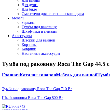
Для ванны
Для душа
Для биде
Смесители для гигиенического душа
Мебель
Зеркала
Тумбы под раковину
Шкафчики и пеналы
Аксессуары
Шторки для ванной
Корзины
Коврики
Настенные аксессуары
Тумба под раковину Roca The Gap 44.5 с
Главная
Каталог товаров
Мебель для ванной
Тумб
Тумба под раковину Roca The Gap
710
Br
Шкаф-колонна Roca The Gap
800
Br