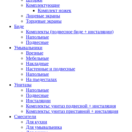
Комплектующие
Комплект ножек
Лицевые экраны
Торцевые экраны
Биде
Комплекты (подвесное биде + инсталяции)
Напольные
Подвесные
Умывальники
Врезные
Мебельные
Накладные
Настенные и подвесные
Напольные
На пьедесталах
Унитазы
Напольные
Подвесные
Инсталяции
Комплекты: унитаз подвесной + инсталяция
Комплекты: унитаз приставной + инсталяция
Смесители
Для кухни
Для умывальника