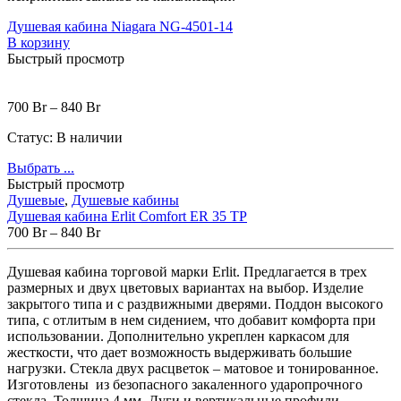
Душевая кабина Niagara NG-4501-14
В корзину
Быстрый просмотр
700
Br
–
840
Br
Статус:
В наличии
Выбрать ...
Быстрый просмотр
Душевые
,
Душевые кабины
Душевая кабина Erlit Comfort ER 35 TP
700
Br
–
840
Br
Душевая кабина торговой марки Erlit. Предлагается в трех
размерных и двух цветовых вариантах на выбор. Изделие
закрытого типа и с раздвижными дверями. Поддон высокого
типа, с отлитым в нем сидением, что добавит комфорта при
использовании. Дополнительно укреплен каркасом для
жесткости, что дает возможность выдерживать большие
нагрузки. Стекла двух расцветок – матовое и тонированное.
Изготовлены из безопасного закаленного ударопрочного
стекла. Толщина 4 мм. Дуги и вертикальные профили