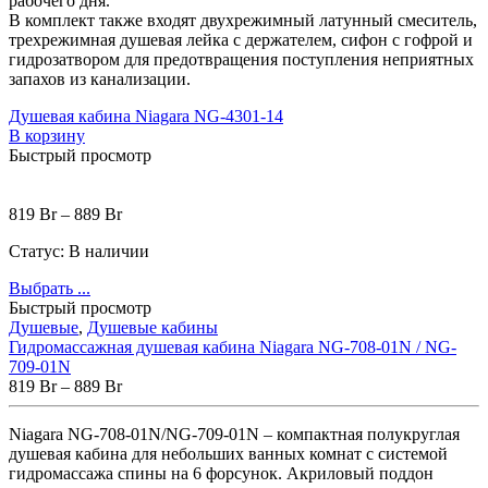
рабочего дня.
В комплект также входят двухрежимный латунный смеситель,
трехрежимная душевая лейка с держателем, сифон с гофрой и
гидрозатвором для предотвращения поступления неприятных
запахов из канализации.
Душевая кабина Niagara NG-4301-14
В корзину
Быстрый просмотр
819
Br
–
889
Br
Статус:
В наличии
Выбрать ...
Быстрый просмотр
Душевые
,
Душевые кабины
Гидромассажная душевая кабина Niagara NG-708-01N / NG-
709-01N
819
Br
–
889
Br
Niagara NG-708-01N/NG-709-01N – компактная полукруглая
душевая кабина для небольших ванных комнат с системой
гидромассажа спины на 6 форсунок. Акриловый поддон