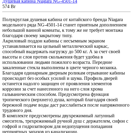
Душевая кабина Niagara NG-4501-14
574
Br
Полукруглая душевая кабина от китайского бренда Niagara
модельного ряда NG-4501-14 станет приятным дополнением
небольшой ванной комнаты, к тому же не требует монтажа
благодаря своему закрытому типу.
Акриловый поддон кабины с несъемным экраном
устанавливается на цельный металлический каркас,
способный выдержать нагрузку до 500 кг. А за счет своей
высоты и слоя против скольжения будет удобна в
использовании людьми пожилого возраста. Передние
закаленные стекла выполнены в цвете черного мозаика.
Благодаря одинарным дверным роликам отрывание кабины
происходит без особых усилий и шума. Профиль дверей
останется надолго защищен от проявления элементов
коррозии за счет нанесенного на него слоя хрома
гальваническим способом. Предусмотрена функция
тропического (верхнего) душа, который благодаря своей
бережной подаче воды даст расслабиться после напряженного
трудового дня.
В комплекте предусмотрены двухрежимный латунный
смеситель, трехрежимный ручной душ с держателем, сифон с
гофрой и гидрозатвором для недопущения попадания
неприятных запахов из канализации.