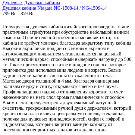
Душевые
,
Душевые кабины
Душевая кабина Niagara NG-1508-14 / NG-1509-14
799
Br
–
859
Br
Полукруглая душевая кабина китайского производства станет
практичным атрибутом при обустройстве небольшой ванной
комнаты. Отличительной особенностью является то, что
кабина не требует монтажа благодаря закрытому типу кабины.
Высокий акриловый поддон со съемным экраном и
антискользящим покрытием устанавливается на цельный
металлический каркас, способный выдержать нагрузку до 500
кг. Также присутствует отлитое в поддоне сиденье, которое
пригодится для использования людьми в возрасте. Белые
задние стенки кабины сделаны из закаленного стекла.
Матовые двери толщиной в 4 мм, благодаря одинарным
роликам сверху и снизу, открываются легко и без шума.
Профиль защищен надолго от появления коррозии за счет
нанесенного на него слоя хрома гальваническим способом.
В комплекте предусмотрены двухрежимный латунный
смеситель, трехрежимный ручной душ с держателем, который
крепится на пластиковую центральную панель, стеклянная
полочка для душевых принадлежностей, сифон с гофрой и
гидрозатвором, который защитит ванную комнату от
поступления неприятных запахов из канализации.