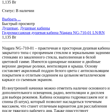
1,135
Br
Статус:
В наличии
Выбрать ...
Быстрый просмотр
Душевые
,
Душевые кабины
Гидромассажная душевая кабина Niagara NG-710-01 LN/RN
1,135
Br
Niagara NG-710-01 – практичная и просторная душевая кабина
закрытого типа с прозрачным стеклом и зеркальными задними
стенками из закаленного стекла, выполненная в белой
цветовой гамме. Имеются одинарные нижние и двойные
верхние дверные ролики, вентиляция и крыша. Основу
составляет акриловый поддон белого цвета с антискользящим
покрытием и отлитым сидением на цельном металлическом
каркасе со съемным экраном.
Из внутренней начинки можно отметить наличие основного и
дополнительного освещения, радио, вентиляции и дисплея
для выбора режимов. Кабина оснащена гидромассажем ног и
спины (6 штук), который позволит насладиться точечным
массажем, что станет отличным вариантом для расслабления
после тяжелого рабочего дня. Также присутствует