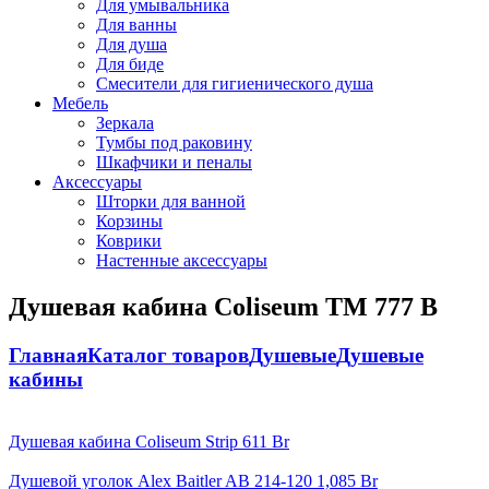
Для умывальника
Для ванны
Для душа
Для биде
Смесители для гигиенического душа
Мебель
Зеркала
Тумбы под раковину
Шкафчики и пеналы
Аксессуары
Шторки для ванной
Корзины
Коврики
Настенные аксессуары
Душевая кабина Coliseum TM 777 B
Главная
Каталог товаров
Душевые
Душевые
кабины
Душевая кабина Coliseum Strip
611
Br
Душевой уголок Alex Baitler AB 214-120
1,085
Br