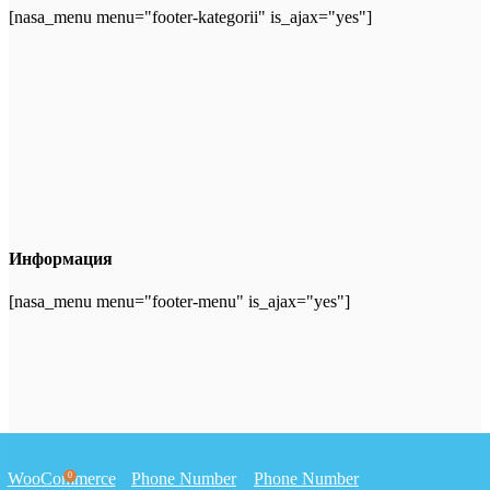
[nasa_menu menu="footer-kategorii" is_ajax="yes"]
Информация
[nasa_menu menu="footer-menu" is_ajax="yes"]
WooCommerce
Phone Number
Phone Number
0