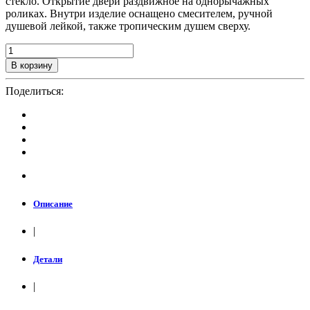
стекло. Открытие двери раздвижное на однорычажных
роликах. Внутри изделие оснащено смесителем, ручной
душевой лейкой, также тропическим душем сверху.
В корзину
Поделиться:
Описание
|
Детали
|