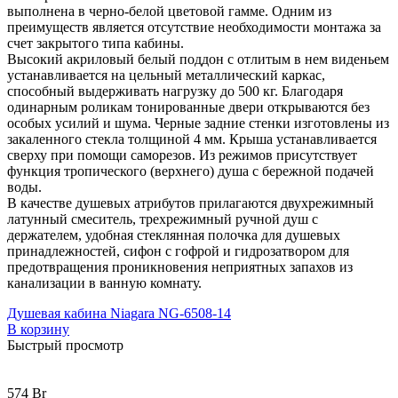
выполнена в черно-белой цветовой гамме. Одним из
преимуществ является отсутствие необходимости монтажа за
счет закрытого типа кабины.
Высокий акриловый белый поддон с отлитым в нем виденьем
устанавливается на цельный металлический каркас,
способный выдерживать нагрузку до 500 кг. Благодаря
одинарным роликам тонированные двери открываются без
особых усилий и шума. Черные задние стенки изготовлены из
закаленного стекла толщиной 4 мм. Крыша устанавливается
сверху при помощи саморезов. Из режимов присутствует
функция тропического (верхнего) душа с бережной подачей
воды.
В качестве душевых атрибутов прилагаются двухрежимный
латунный смеситель, трехрежимный ручной душ с
держателем, удобная стеклянная полочка для душевых
принадлежностей, сифон с гофрой и гидрозатвором для
предотвращения проникновения неприятных запахов из
канализации в ванную комнату.
Душевая кабина Niagara NG-6508-14
В корзину
Быстрый просмотр
574
Br