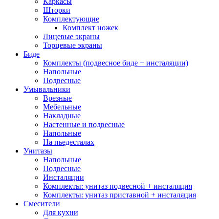
Каркасы
Шторки
Комплектующие
Комплект ножек
Лицевые экраны
Торцевые экраны
Биде
Комплекты (подвесное биде + инсталяции)
Напольные
Подвесные
Умывальники
Врезные
Мебельные
Накладные
Настенные и подвесные
Напольные
На пьедесталах
Унитазы
Напольные
Подвесные
Инсталяции
Комплекты: унитаз подвесной + инсталяция
Комплекты: унитаз приставной + инсталяция
Смесители
Для кухни