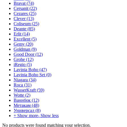
Bravat
(74)
Cersanit
(22)
Cezares
(25)
Clever
(13)
Coliseum
(25)
Deante
(85)
Erlit
(14)
Excellent
(5)
Gemy
(20)
Goldman
(9)
Good Door
(12)
Grohe
(12)
iRegio
(5)
Lavinia Boho
(47)
Lavinia Boho Set
(0)
Niagara
(34)
Roca
(31)
WasserKraft
(59)
Wotte
(2)
Ваннбок
(12)
Метакам
(48)
Универсал
(8)
+ Show more
- Show less
No products were found matching your selection.