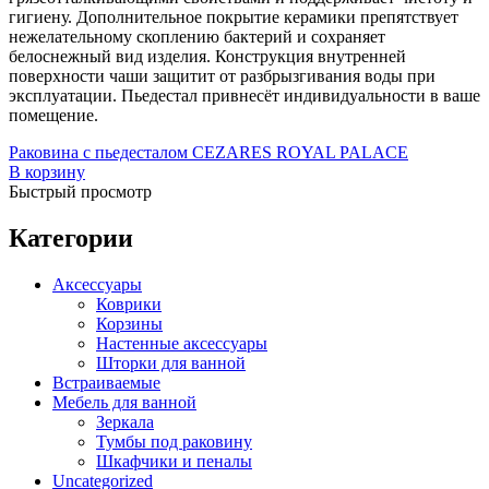
Встраиваемые
(1)
гигиену. Дополнительное покрытие керамики препятствует
Отдельностоящие
(40)
нежелательному скоплению бактерий и сохраняет
Прямоугольные
(19)
белоснежный вид изделия. Конструкция внутренней
Угловые асимметричные
(5)
поверхности чаши защитит от разбрызгивания воды при
эксплуатации. Пьедестал привнесёт индивидуальности в ваше
Угловые симметричные
(13)
помещение.
Стальные
(10)
Отдельностоящие
(4)
Раковина с пьедесталом CEZARES ROYAL PALACE
Чугунные
(28)
В корзину
Отдельностоящие
(3)
Быстрый просмотр
Комплектующие для ванн
(50)
Каркасы для ванн
(3)
Категории
Душевые шторки для ванн
(3)
Комплект ножек
(1)
Аксессуары
Лицевые экраны
(42)
Коврики
Торцевой экран
(1)
Корзины
Гидромассажные системы
(19)
Настенные аксессуары
Аэромассаж
(14)
Гидромассаж
(19)
Шторки для ванной
Гидромассаж + аэромассаж
(14)
Встраиваемые
Мебель для ванной
Гидромассажные ванны
(19)
Зеркала
Душевые
(164)
Тумбы под раковину
Душевая стенка
(4)
Душевые трапы
(5)
Шкафчики и пеналы
Душевые кабины
(45)
Uncategorized