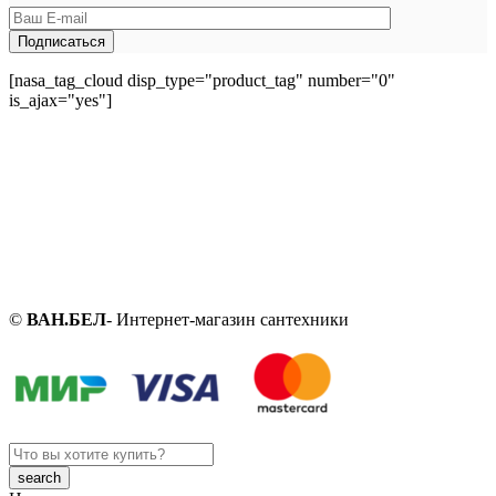
[nasa_tag_cloud disp_type="product_tag" number="0"
is_ajax="yes"]
©
ВАН.БЕЛ
- Интернет-магазин сантехники
Search
here