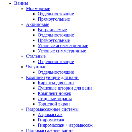
Душевая кабина с ванной
(2)
Ванны
Душевые поддоны
(42)
Мраморные
Душевые системы
(20)
Отдельностоящие
Душевые двери
(12)
Прямоугольные
Душевые уголки
(34)
Акриловые
Встраиваемые
Душевые шторки
(0)
Отдельностоящие
Керамика
(195)
Прямоугольные
Биде
(23)
Угловые асимметричные
Комплекты (подвесное биде +
Угловые симметричные
инсталляция)
(4)
Стальные
Напольные
(8)
Подвесные
(11)
Отдельностоящие
Умывальники и раковины
(54)
Чугунные
Врезные
(1)
Мебельные
(4)
Отдельностоящие
Накладные
(34)
Напольные
(4)
Комплектующие для ванн
Настенные и подвесные
(4)
Каркасы для ванн
Душевые шторки для ванн
На пьедесталах
(7)
Комплект ножек
Унитазы
(118)
Лицевые экраны
Комплектующие
(0)
Торцевой экран
Инсталляции для унитазов
(7)
Гидромассажные системы
Комплекты (подвесной унитаз +
Аэромассаж
инсталляция)
(20)
Гидромассаж
Комплекты (приставной унитаз +
Гидромассаж + аэромассаж
инсталляция)
(4)
Гидромассажные ванны