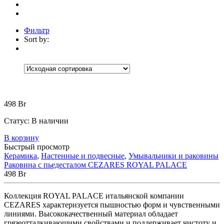
Фильтр
Sort by:
Категории
Категории
Категории
+
Аксессуары
(30)
Коврики
(5)
Корзины
(9)
498
Br
Настенные аксессуары
(1)
Шторки для ванной
(15)
Статус:
В наличии
Встраиваемые
(1)
В корзину
Мебель для ванной
(13)
Быстрый просмотр
Зеркала
(1)
Тумбы под раковину
(5)
Керамика
,
Настенные и подвесные
,
Умывальники и раковины
Шкафчики и пеналы
(6)
Раковина с пьедесталом CEZARES ROYAL PALACE
Без рубрики
(0)
498
Br
Ванны
(174)
Мраморные
(4)
Коллекция ROYAL PALACE итальянской компании
Отдельностоящие
(4)
CEZARES характеризуется пышностью форм и чувственными
Прямоугольные
(2)
линиями. Высококачественный материал обладает
Акриловые
(82)
грязеотталкивающими свойствами и поддерживает чистоту и