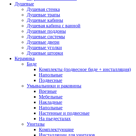
Напольные
(40)
Подвесные
(40)
Душевые
Приставные
(12)
Душевая стенка
Смесители
(166)
Душевые трапы
Душевые кабины
Смесители для гигиенического душа
(6)
Душевая кабина с ванной
Смесители для биде
(7)
Душевые поддоны
Смесители для ванны
(40)
Душевые системы
Смесители для душа
(54)
Душевые двери
Смесители для кухни
(38)
Душевые уголки
Смесители для умывальника
(39)
Душевые шторки
Душевые системы
(26)
Керамика
Биде
Brands
+
Комплекты (подвесное биде + инсталляция)
Напольные
Подвесные
Abber
(10)
Умывальники и раковины
Adema
(5)
Врезные
Alex Baitler
(3)
Мебельные
Art&Max
(8)
Накладные
Belbagno
(111)
Напольные
BLB
(13)
Настенные и подвесные
Bravat
(74)
На пьедесталах
Cersanit
(22)
Унитазы
Комплектующие
Cezares
(25)
Инсталляции для унитазов
Clever
(13)