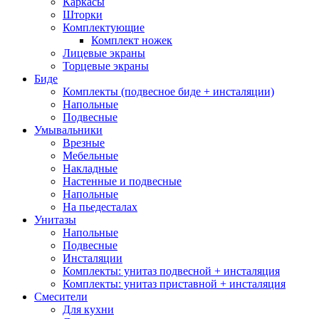
Каркасы
Шторки
Комплектующие
Комплект ножек
Лицевые экраны
Торцевые экраны
Биде
Комплекты (подвесное биде + инсталяции)
Напольные
Подвесные
Умывальники
Врезные
Мебельные
Накладные
Настенные и подвесные
Напольные
На пьедесталах
Унитазы
Напольные
Подвесные
Инсталяции
Комплекты: унитаз подвесной + инсталяция
Комплекты: унитаз приставной + инсталяция
Смесители
Для кухни