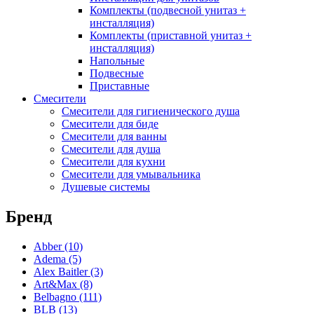
Комплекты (подвесной унитаз +
Coliseum
(25)
инсталляция)
Deante
(85)
Комплекты (приставной унитаз +
Erlit
(14)
инсталляция)
Excellent
(5)
Напольные
Gemy
(20)
Подвесные
Goldman
(9)
Приставные
Good Door
(12)
Смесители
Смесители для гигиенического душа
Grohe
(12)
Смесители для биде
iRegio
(5)
Смесители для ванны
Lavinia Boho
(47)
Смесители для душа
Lavinia Boho Set
(0)
Смесители для кухни
Niagara
(34)
Смесители для умывальника
Roca
(31)
Душевые системы
WasserKraft
(59)
Wotte
(2)
Бренд
Ваннбок
(12)
Метакам
(48)
Abber
(10)
Универсал
(8)
Adema
(5)
Alex Baitler
(3)
Art&Max
(8)
Belbagno
(111)
BLB
(13)