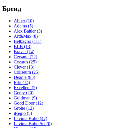
Бренд
Abber
(10)
Adema
(5)
Alex Baitler
(3)
Art&Max
(8)
Belbagno
(111)
BLB
(13)
Bravat
(74)
Cersanit
(22)
Cezares
(25)
Clever
(13)
Coliseum
(25)
Deante
(85)
Erlit
(14)
Excellent
(5)
Gemy
(20)
Goldman
(9)
Good Door
(12)
Grohe
(12)
iRegio
(5)
Lavinia Boho
(47)
Lavinia Boho Set
(0)