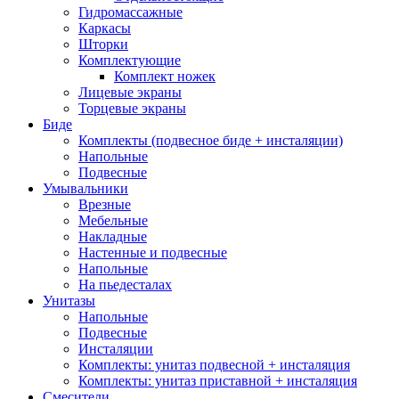
Гидромассажные
Каркасы
Шторки
Комплектующие
Комплект ножек
Лицевые экраны
Торцевые экраны
Биде
Комплекты (подвесное биде + инсталяции)
Напольные
Подвесные
Умывальники
Врезные
Мебельные
Накладные
Настенные и подвесные
Напольные
На пьедесталах
Унитазы
Напольные
Подвесные
Инсталяции
Комплекты: унитаз подвесной + инсталяция
Комплекты: унитаз приставной + инсталяция
Смесители