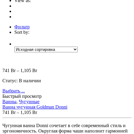
View as:
Фильтр
Sort by:
Категории
+
741
Br
–
1,105
Br
Цена
Статус:
В наличии
Выбрать ...
Быстрый просмотр
Ванны
,
Чугунные
Brands
+
Ванна чугунная Goldman Donni
741
Br
–
1,105
Br
Чугунная ванна Donni сочетает в себе современный стиль и
эргономичность. Округлая форма чаши наполнит гармонией