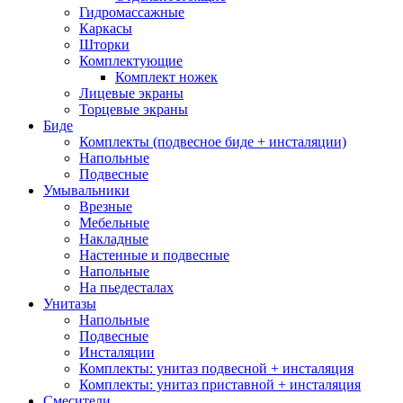
Гидромассажные
Каркасы
Шторки
Комплектующие
Комплект ножек
Лицевые экраны
Торцевые экраны
Биде
Комплекты (подвесное биде + инсталяции)
Напольные
Подвесные
Умывальники
Врезные
Мебельные
Накладные
Настенные и подвесные
Напольные
На пьедесталах
Унитазы
Напольные
Подвесные
Инсталяции
Комплекты: унитаз подвесной + инсталяция
Комплекты: унитаз приставной + инсталяция
Смесители