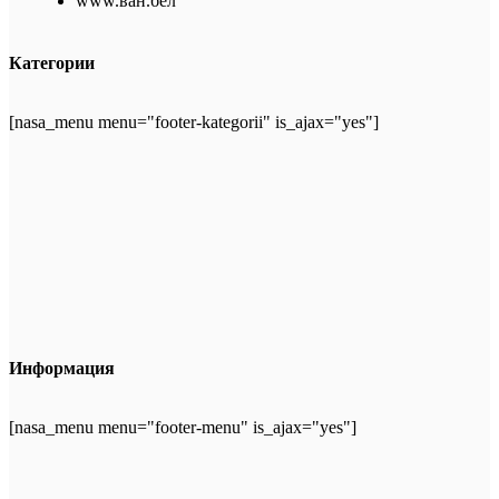
www.ван.бел
Категории
[nasa_menu menu="footer-kategorii" is_ajax="yes"]
Информация
[nasa_menu menu="footer-menu" is_ajax="yes"]