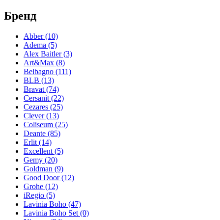
Метакам
(48)
Универсал
(8)
Бренд
Abber
(10)
Adema
(5)
Alex Baitler
(3)
Art&Max
(8)
Belbagno
(111)
BLB
(13)
Bravat
(74)
Cersanit
(22)
Cezares
(25)
Clever
(13)
Coliseum
(25)
Deante
(85)
Erlit
(14)
Excellent
(5)
Gemy
(20)
Goldman
(9)
Good Door
(12)
Grohe
(12)
iRegio
(5)
Lavinia Boho
(47)
Lavinia Boho Set
(0)