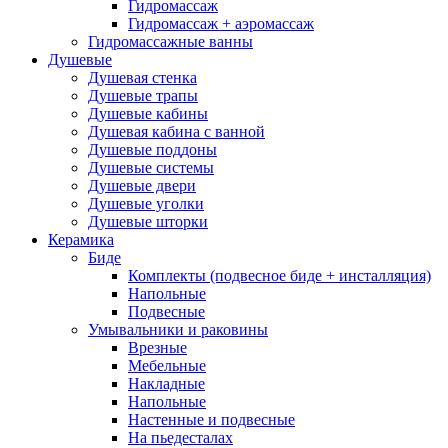
Гидромассаж
инсталляция)
(4)
Гидромассаж + аэромассаж
Напольные
(40)
Подвесные
(40)
Гидромассажные ванны
Приставные
(12)
Душевые
Смесители
(166)
Душевая стенка
Душевые трапы
Смесители для гигиенического душа
(6)
Душевые кабины
Смесители для биде
(7)
Душевая кабина с ванной
Смесители для ванны
(40)
Душевые поддоны
Смесители для душа
(54)
Душевые системы
Смесители для кухни
(38)
Душевые двери
Смесители для умывальника
(39)
Душевые уголки
Душевые системы
(26)
Душевые шторки
Керамика
Цена
Биде
Комплекты (подвесное биде + инсталляция)
Напольные
Ценовой фильтр
Подвесные
Умывальники и раковины
Brands
+
Врезные
Мебельные
Abber
(10)
Накладные
Adema
(5)
Напольные
Alex Baitler
(3)
Настенные и подвесные
На пьедесталах
Art&Max
(8)