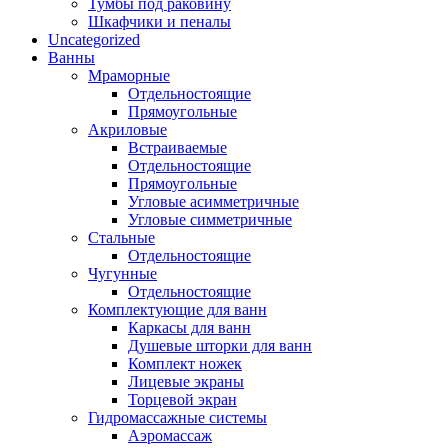
Тумбы под раковину
Душевые кабины
(45)
Шкафчики и пеналы
Душевая кабина с ванной
(2)
Uncategorized
Душевые поддоны
(42)
Ванны
Душевые системы
(20)
Мраморные
Душевые двери
(12)
Отдельностоящие
Душевые уголки
(34)
Прямоугольные
Акриловые
Душевые шторки
(0)
Встраиваемые
Керамика
(195)
Отдельностоящие
Биде
(23)
Прямоугольные
Комплекты (подвесное биде +
Угловые асимметричные
инсталляция)
(4)
Угловые симметричные
Напольные
(8)
Подвесные
(11)
Стальные
Умывальники и раковины
(54)
Отдельностоящие
Врезные
(1)
Мебельные
(4)
Чугунные
Накладные
(34)
Напольные
(4)
Отдельностоящие
Настенные и подвесные
(4)
Комплектующие для ванн
Каркасы для ванн
На пьедесталах
(7)
Душевые шторки для ванн
Унитазы
(118)
Комплект ножек
Комплектующие
(0)
Лицевые экраны
Инсталляции для унитазов
(7)
Торцевой экран
Комплекты (подвесной унитаз +
Гидромассажные системы
инсталляция)
(20)
Аэромассаж
Комплекты (приставной унитаз +