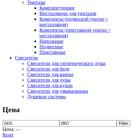
Унитазы
Belbagno
(111)
Комплектующие
BLB
(13)
Инсталляции для унитазов
Bravat
(74)
Комплекты (подвесной унитаз +
Cersanit
(22)
инсталляция)
Cezares
(25)
Комплекты (приставной унитаз +
Clever
(13)
инсталляция)
Coliseum
(25)
Напольные
Deante
(85)
Подвесные
Приставные
Erlit
(14)
Смесители
Excellent
(5)
Смесители для гигиенического душа
Gemy
(20)
Смесители для биде
Goldman
(9)
Смесители для ванны
Good Door
(12)
Смесители для душа
Grohe
(12)
Смесители для кухни
iRegio
(5)
Смесители для умывальника
Lavinia Boho
(47)
Душевые системы
Lavinia Boho Set
(0)
Niagara
(34)
Цена
Roca
(31)
WasserKraft
(59)
Filter
Wotte
(2)
Цена:
—
Ваннбок
(12)
Reset