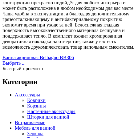
конструкции прекрасно подойдёт для любого интерьера и
Акриловые
(82)
может быть расположена в любом необходимом для вас месте.
Встраиваемые
(1)
Чаша удобна в эксплуатации, а благодаря дополнительному
Отдельностоящие
(40)
грязеотталкивающему и антибактериальному покрытию
Прямоугольные
(19)
экономит время при уходе за ней. Белоснежная гладкая
Угловые асимметричные
(5)
поверхность высококачественного материала бесшумна и
поддерживает тепло. В комплект входит хромированная
Угловые симметричные
(13)
декоративная накладка на отверстие, также у вас есть
Стальные
(10)
возможность доукомплектовать товар напольным смесителем.
Отдельностоящие
(4)
Чугунные
(28)
Ванна акриловая Belbagno BB306
Отдельностоящие
(3)
Выбрать ...
Комплектующие для ванн
(50)
Быстрый просмотр
Каркасы для ванн
(3)
Душевые шторки для ванн
(3)
Категории
Комплект ножек
(1)
Лицевые экраны
(42)
Аксессуары
Торцевой экран
(1)
Коврики
Гидромассажные системы
(19)
Корзины
Аэромассаж
(14)
Гидромассаж
(19)
Настенные аксессуары
Гидромассаж + аэромассаж
(14)
Шторки для ванной
Встраиваемые
Гидромассажные ванны
(19)
Мебель для ванной
Душевые
(164)
Зеркала
Душевая стенка
(4)
Душевые трапы
(5)