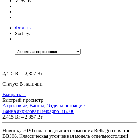
View as:
Фильтр
Sort by:
Категории
Категории
Категории
+
Аксессуары
(30)
Коврики
(5)
Корзины
(9)
2,415
Br
–
2,857
Br
Настенные аксессуары
(1)
Шторки для ванной
(15)
Статус:
В наличии
Встраиваемые
(1)
Выбрать ...
Мебель для ванной
(13)
Быстрый просмотр
Зеркала
(1)
Тумбы под раковину
(5)
Акриловые
,
Ванны
,
Отдельностоящие
Шкафчики и пеналы
(6)
Ванна акриловая Belbagno BB306
Без рубрики
(0)
2,415
Br
–
2,857
Br
Ванны
(174)
Мраморные
(4)
Новинку 2020 года представила компания Belbagno в ванне
Отдельностоящие
(4)
ВВ306. Классическая утонченная модель отдельностоящей
Прямоугольные
(2)